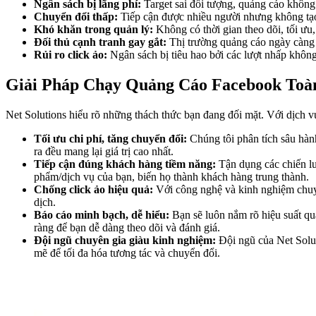
Ngân sách bị lãng phí:
Target sai đối tượng, quảng cáo không
Chuyển đổi thấp:
Tiếp cận được nhiều người nhưng không tạo
Khó khăn trong quản lý:
Không có thời gian theo dõi, tối ư
Đối thủ cạnh tranh gay gắt:
Thị trường quảng cáo ngày càng k
Rủi ro click ảo:
Ngân sách bị tiêu hao bởi các lượt nhấp không
Giải Pháp Chạy Quảng Cáo Facebook Toàn
Net Solutions hiểu rõ những thách thức bạn đang đối mặt. Với dịch 
Tối ưu chi phí, tăng chuyển đổi:
Chúng tôi phân tích sâu hàn
ra đều mang lại giá trị cao nhất.
Tiếp cận đúng khách hàng tiềm năng:
Tận dụng các chiến l
phẩm/dịch vụ của bạn, biến họ thành khách hàng trung thành.
Chống click ảo hiệu quả:
Với công nghệ và kinh nghiệm chuyê
dịch.
Báo cáo minh bạch, dễ hiểu:
Bạn sẽ luôn nắm rõ hiệu suất qu
ràng để bạn dễ dàng theo dõi và đánh giá.
Đội ngũ chuyên gia giàu kinh nghiệm:
Đội ngũ của Net Solut
mẽ để tối đa hóa tương tác và chuyển đổi.