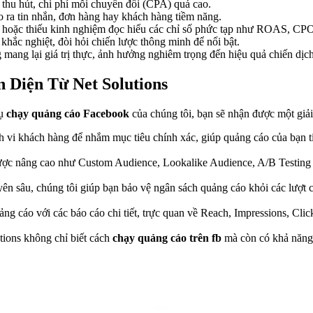
 thu hút, chi phí mỗi chuyển đổi (CPA) quá cao.
 ra tin nhắn, đơn hàng hay khách hàng tiềm năng.
u, hoặc thiếu kinh nghiệm đọc hiểu các chỉ số phức tạp như ROAS, CP
hắc nghiệt, đòi hỏi chiến lược thông minh để nổi bật.
 mang lại giá trị thực, ảnh hưởng nghiêm trọng đến hiệu quả chiến dịch
 Diện Từ Net Solutions
vụ
chạy quảng cáo Facebook
của chúng tôi, bạn sẽ nhận được một giải 
h vi khách hàng để nhắm mục tiêu chính xác, giúp quảng cáo của bạn 
ược nâng cao như Custom Audience, Lookalike Audience, A/B Testing đ
n sâu, chúng tôi giúp bạn bảo vệ ngân sách quảng cáo khỏi các lượt c
ảng cáo với các báo cáo chi tiết, trực quan về Reach, Impressions, Cl
ions không chỉ biết cách
chạy quảng cáo trên fb
mà còn có khả năng