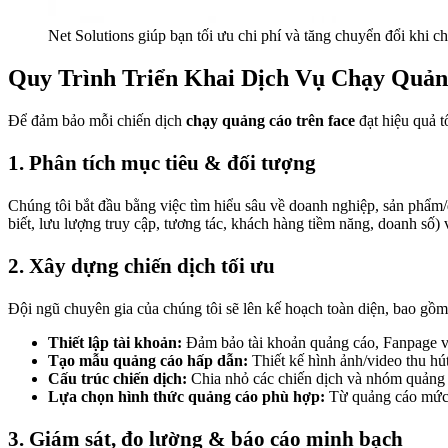
Net Solutions giúp bạn tối ưu chi phí và tăng chuyển đổi khi 
Quy Trình Triển Khai Dịch Vụ Chạy Quả
Để đảm bảo mỗi chiến dịch
chạy quảng cáo trên face
đạt hiệu quả t
1. Phân tích mục tiêu & đối tượng
Chúng tôi bắt đầu bằng việc tìm hiểu sâu về doanh nghiệp, sản phẩm/
biết, lưu lượng truy cập, tương tác, khách hàng tiềm năng, doanh số) và 
2. Xây dựng chiến dịch tối ưu
Đội ngũ chuyên gia của chúng tôi sẽ lên kế hoạch toàn diện, bao gồm
Thiết lập tài khoản:
Đảm bảo tài khoản quảng cáo, Fanpage v
Tạo mẫu quảng cáo hấp dẫn:
Thiết kế hình ảnh/video thu hú
Cấu trúc chiến dịch:
Chia nhỏ các chiến dịch và nhóm quảng c
Lựa chọn hình thức quảng cáo phù hợp:
Từ quảng cáo mức đ
3. Giám sát, đo lường & báo cáo minh bạch