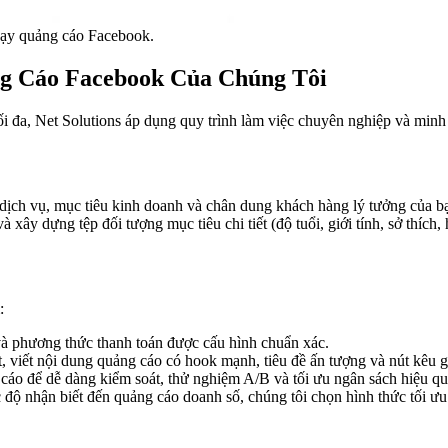
chạy quảng cáo Facebook.
ng Cáo Facebook Của Chúng Tôi
ối đa, Net Solutions áp dụng quy trình làm việc chuyên nghiệp và minh
dịch vụ, mục tiêu kinh doanh và chân dung khách hàng lý tưởng của bạn
xây dựng tệp đối tượng mục tiêu chi tiết (độ tuổi, giới tính, sở thích, hà
:
à phương thức thanh toán được cấu hình chuẩn xác.
t, viết nội dung quảng cáo có hook mạnh, tiêu đề ấn tượng và nút kêu 
áo để dễ dàng kiểm soát, thử nghiệm A/B và tối ưu ngân sách hiệu qu
ộ nhận biết đến quảng cáo doanh số, chúng tôi chọn hình thức tối ưu 