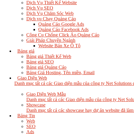
Dịch Vụ Thiết Kế Website
Dịch Vụ SEO
Dịch Vụ Chăm Sóc Web
Dịch vụ Chạy Quảng Cáo
Quảng Cáo Google Ads
Quảng Cáo Facebook Ads
Công Cụ Chống Click Ảo Quảng Cáo
Giải Pháp Chuyên Ngành
Website Bán Xe Ô Tô
Bảng giá
Bảng giá Thiết Kế Web
Bảng giá SEO
Bảng giá Quảng Cáo
Bảng Giá Hosting, Tên miền, Email
Giao Diện Web
Danh mục tất cả các Giao diện mẫu của công ty Net Solutions 
Giao Diện Web Mẫu
Danh mục tất cả các Giao diện mẫu của công ty Net Solu
Showcase
Danh mục tất cả các showcase hay dự án website đã làm
Bảng Tin
Web
SEO
Ads