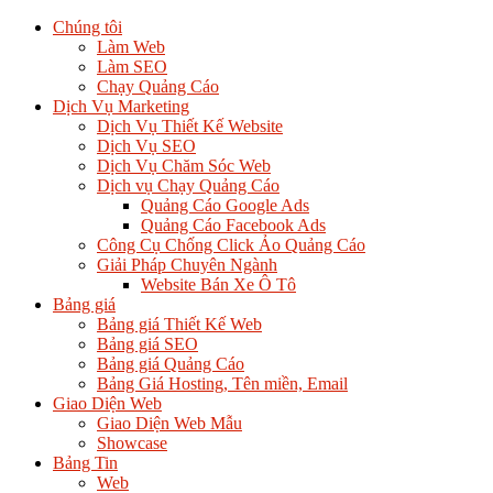
Chúng tôi
Làm Web
Làm SEO
Chạy Quảng Cáo
Dịch Vụ Marketing
Dịch Vụ Thiết Kế Website
Dịch Vụ SEO
Dịch Vụ Chăm Sóc Web
Dịch vụ Chạy Quảng Cáo
Quảng Cáo Google Ads
Quảng Cáo Facebook Ads
Công Cụ Chống Click Ảo Quảng Cáo
Giải Pháp Chuyên Ngành
Website Bán Xe Ô Tô
Bảng giá
Bảng giá Thiết Kế Web
Bảng giá SEO
Bảng giá Quảng Cáo
Bảng Giá Hosting, Tên miền, Email
Giao Diện Web
Giao Diện Web Mẫu
Showcase
Bảng Tin
Web