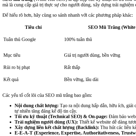
mà là cung cấp giá trị thực sự cho người dùng, xây dựng trải nghiệm
Để hiểu rõ hơn, hãy cùng so sánh nhanh với các phương pháp khác:
Tiêu chí
SEO Mũ Trắng (White
Tuân thủ Google
100% tuân thủ
Mục tiêu
Giá trị người dùng, bền vững
Rủi ro bị phạt
Rất thấp
Kết quả
Bền vững, lâu dài
Các yếu tố cốt lõi của SEO mũ trắng bao gồm:
Nội dung chất lượng:
Tạo ra nội dung hấp dẫn, hữu ích, giải
tự nhiên tăng đáng kể độ tin cậy.
Tối ưu kỹ thuật (Technical SEO) & On-page:
Đảm bảo websit
Trải nghiệm người dùng (UX):
Thiết kế website dễ dàng tương
Xây dựng liên kết chất lượng (Backlink):
Thu hút các liên kế
E-E-A-T (Experience, Expertise, Authoritativeness, Trustw