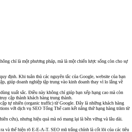
hông chỉ là một phương pháp, mà là một chiến lược sống còn cho sự
quy định. Khi tuân thủ các nguyên tắc của Google, website của bạn
ập, giúp doanh nghiệp tập trung vào kinh doanh thay vì lo lắng về
ời dùng xuất sắc. Điều này không chỉ giúp bạn xếp hạng cao mà còn
truy cập thành khách hàng trung thành.
 cập tự nhiên (organic traffic) từ Google. Đây là những khách hàng
utions với dịch vụ SEO Tổng Thể cam kết nâng thứ hạng hàng trăm từ
hiên cứu), nhưng hiệu quả mà nó mang lại là bền vững và lâu dài.
a và thể hiện rõ E-E-A-T. SEO mũ trắng chính là cốt lõi của các tiêu