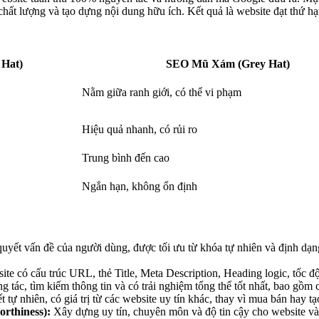
 chất lượng và tạo dựng nội dung hữu ích. Kết quả là website đạt thứ h
 Hat)
SEO Mũ Xám (Grey Hat)
Nằm giữa ranh giới, có thể vi phạm
Hiệu quả nhanh, có rủi ro
Trung bình đến cao
Ngắn hạn, không ổn định
 quyết vấn đề của người dùng, được tối ưu từ khóa tự nhiên và định d
e có cấu trúc URL, thẻ Title, Meta Description, Heading logic, tốc độ t
 tác, tìm kiếm thông tin và có trải nghiệm tổng thể tốt nhất, bao gồm 
t tự nhiên, có giá trị từ các website uy tín khác, thay vì mua bán hay tạ
orthiness):
Xây dựng uy tín, chuyên môn và độ tin cậy cho website và t