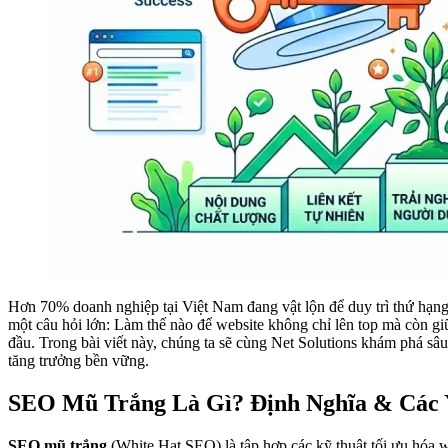
Hơn 70% doanh nghiệp tại Việt Nam đang vật lộn để duy trì thứ hạng 
một câu hỏi lớn: Làm thế nào để website không chỉ lên top mà còn giữ
đầu. Trong bài viết này, chúng ta sẽ cùng Net Solutions khám phá sâu
tăng trưởng bền vững.
SEO Mũ Trắng Là Gì? Định Nghĩa & Các 
SEO mũ trắng
(White Hat SEO) là tập hợp các kỹ thuật tối ưu hóa 