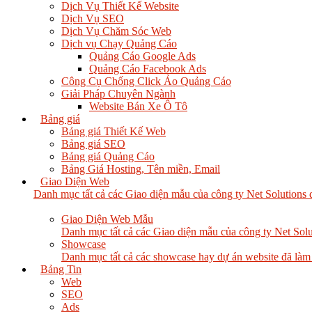
Dịch Vụ Thiết Kế Website
Dịch Vụ SEO
Dịch Vụ Chăm Sóc Web
Dịch vụ Chạy Quảng Cáo
Quảng Cáo Google Ads
Quảng Cáo Facebook Ads
Công Cụ Chống Click Ảo Quảng Cáo
Giải Pháp Chuyên Ngành
Website Bán Xe Ô Tô
Bảng giá
Bảng giá Thiết Kế Web
Bảng giá SEO
Bảng giá Quảng Cáo
Bảng Giá Hosting, Tên miền, Email
Giao Diện Web
Danh mục tất cả các Giao diện mẫu của công ty Net Solutions 
Giao Diện Web Mẫu
Danh mục tất cả các Giao diện mẫu của công ty Net Solu
Showcase
Danh mục tất cả các showcase hay dự án website đã làm
Bảng Tin
Web
SEO
Ads