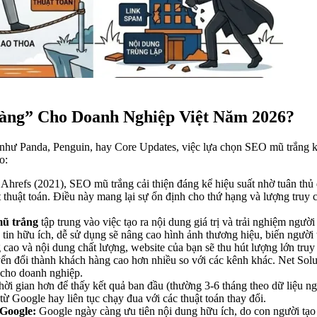
àng” Cho Doanh Nghiệp Việt Năm 2026?
 như Panda, Penguin, hay Core Updates, việc lựa chọn SEO mũ trắng k
o:
hrefs (2021), SEO mũ trắng cải thiện đáng kể hiệu suất nhờ tuân thủ 
 thuật toán. Điều này mang lại sự ổn định cho thứ hạng và lượng truy c
mũ trắng
tập trung vào việc tạo ra nội dung giá trị và trải nghiệm ngư
tin hữu ích, dễ sử dụng sẽ nâng cao hình ảnh thương hiệu, biến người 
cao và nội dung chất lượng, website của bạn sẽ thu hút lượng lớn truy
yển đổi thành khách hàng cao hơn nhiều so với các kênh khác. Net Sol
e cho doanh nghiệp.
i gian hơn để thấy kết quả ban đầu (thường 3-6 tháng theo dữ liệu ng
ừ Google hay liên tục chạy đua với các thuật toán thay đổi.
Google:
Google ngày càng ưu tiên nội dung hữu ích, do con người tạo r