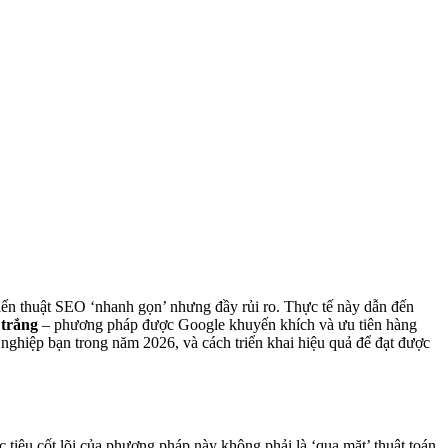
hiến thuật SEO ‘nhanh gọn’ nhưng đầy rủi ro. Thực tế này dẫn đến
trắng
– phương pháp được Google khuyến khích và ưu tiên hàng
 nghiệp bạn trong năm 2026, và cách triển khai hiệu quả để đạt được
iêu cốt lõi của phương pháp này không phải là ‘qua mặt’ thuật toán,