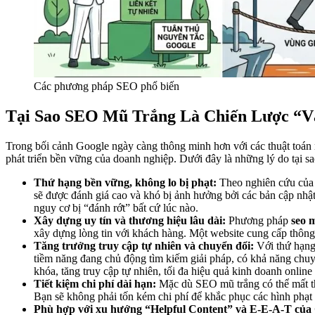
Các phương pháp SEO phổ biến
Tại Sao SEO Mũ Trắng Là Chiến Lược “V
Trong bối cảnh Google ngày càng thông minh hơn với các thuật toán
phát triển bền vững của doanh nghiệp. Dưới đây là những lý do tại sa
Thứ hạng bền vững, không lo bị phạt:
Theo nghiên cứu của A
sẽ được đánh giá cao và khó bị ảnh hưởng bởi các bản cập nhật
nguy cơ bị “đánh rớt” bất cứ lúc nào.
Xây dựng uy tín và thương hiệu lâu dài:
Phương pháp
seo 
xây dựng lòng tin với khách hàng. Một website cung cấp thông 
Tăng trưởng truy cập tự nhiên và chuyển đổi:
Với thứ hạng 
tiềm năng đang chủ động tìm kiếm giải pháp, có khả năng chu
khóa, tăng truy cập tự nhiên, tối đa hiệu quả kinh doanh onlin
Tiết kiệm chi phí dài hạn:
Mặc dù SEO mũ trắng có thể mất thờ
Bạn sẽ không phải tốn kém chi phí để khắc phục các hình phạt t
Phù hợp với xu hướng “Helpful Content” và E-E-A-T của 