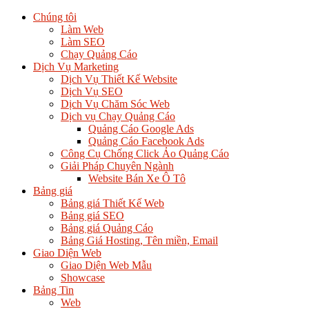
Chúng tôi
Làm Web
Làm SEO
Chạy Quảng Cáo
Dịch Vụ Marketing
Dịch Vụ Thiết Kế Website
Dịch Vụ SEO
Dịch Vụ Chăm Sóc Web
Dịch vụ Chạy Quảng Cáo
Quảng Cáo Google Ads
Quảng Cáo Facebook Ads
Công Cụ Chống Click Ảo Quảng Cáo
Giải Pháp Chuyên Ngành
Website Bán Xe Ô Tô
Bảng giá
Bảng giá Thiết Kế Web
Bảng giá SEO
Bảng giá Quảng Cáo
Bảng Giá Hosting, Tên miền, Email
Giao Diện Web
Giao Diện Web Mẫu
Showcase
Bảng Tin
Web