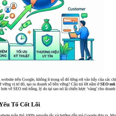
website trên Google, không ít trong số đó từng rơi vào bẫy của các c
 vững vị trí đó, tạo ra doanh số bền vững? Câu trả lời nằm ở
SEO mũ 
 hơn về SEO mũ trắng, lý do tại sao nó là chiến lược ‘vàng’ cho doanh
Yếu Tố Cốt Lõi
website tuân thủ 100% nguyên tắc và hướng dẫn mà Google đưa ra. Mục t