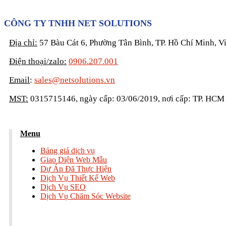
CÔNG TY TNHH NET SOLUTIONS
Địa chỉ:
57 Bàu Cát 6, Phường Tân Bình, TP. Hồ Chí Minh, V
Điện thoại/zalo:
0906.207.001
Email
:
sales@netsolutions.vn
MST:
0315715146, ngày cấp: 03/06/2019, nơi cấp: TP. HCM
Menu
Bảng giá dịch vụ
Giao Diện Web Mẫu
Dự Án Đã Thực Hiện
Dịch Vụ Thiết Kế Web
Dịch Vụ SEO
Dịch Vụ Chăm Sóc Website