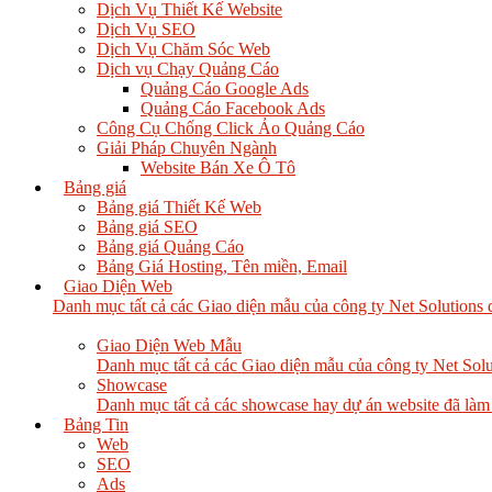
Dịch Vụ Thiết Kế Website
Dịch Vụ SEO
Dịch Vụ Chăm Sóc Web
Dịch vụ Chạy Quảng Cáo
Quảng Cáo Google Ads
Quảng Cáo Facebook Ads
Công Cụ Chống Click Ảo Quảng Cáo
Giải Pháp Chuyên Ngành
Website Bán Xe Ô Tô
Bảng giá
Bảng giá Thiết Kế Web
Bảng giá SEO
Bảng giá Quảng Cáo
Bảng Giá Hosting, Tên miền, Email
Giao Diện Web
Danh mục tất cả các Giao diện mẫu của công ty Net Solutions 
Giao Diện Web Mẫu
Danh mục tất cả các Giao diện mẫu của công ty Net Solu
Showcase
Danh mục tất cả các showcase hay dự án website đã làm
Bảng Tin
Web
SEO
Ads