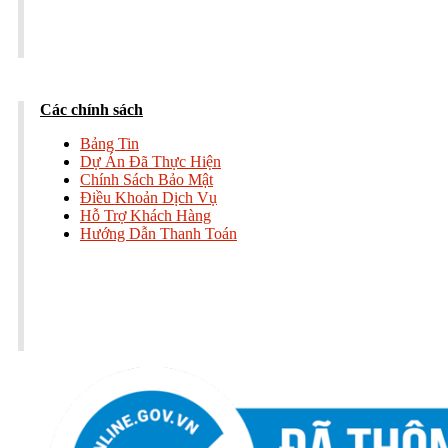
Các chính sách
Bảng Tin
Dự Án Đã Thực Hiện
Chính Sách Bảo Mật
Điều Khoản Dịch Vụ
Hỗ Trợ Khách Hàng
Hướng Dẫn Thanh Toán