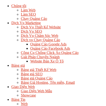
Chúng tôi
Làm Web
Làm SEO
Chạy Quảng Cáo
Dịch Vụ Marketing
Dịch Vụ Thiết Kế Website
Dịch Vụ SEO
Dịch Vụ Chăm Sóc Web
Dịch vụ Chạy Quảng Cáo
Quảng Cáo Google Ads
Quảng Cáo Facebook Ads
Công Cụ Chống Click Ảo Quảng Cáo
Giải Pháp Chuyên Ngành
Website Bán Xe Ô Tô
Bảng giá
Bảng giá Thiết Kế Web
Bảng giá SEO
Bảng giá Quảng Cáo
Bảng Giá Hosting, Tên miền, Email
Giao Diện Web
Giao Diện Web Mẫu
Showcase
Bảng Tin
Web