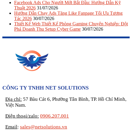
Facebook Ads Cho Người Mới Bắt Đầu: Hướng Dẫn Kỹ
Thuật 2026
31/07/2026
Hướng Dẫn Chạy Ads Tăng Like Fanpage Tối Ưu Tương
Tác 2026
30/07/2026
Thiết Kế Web Thiết Kế Phòng Gaming Chuyên Nghiệp: Đột
Phá Doanh Thu Setup Cyber Game
30/07/2026
CÔNG TY TNHH NET SOLUTIONS
Địa chỉ:
57 Bàu Cát 6, Phường Tân Bình, TP. Hồ Chí Minh,
Việt Nam.
Điện thoại/zalo:
0906.207.001
Email
:
sales@netsolutions.vn