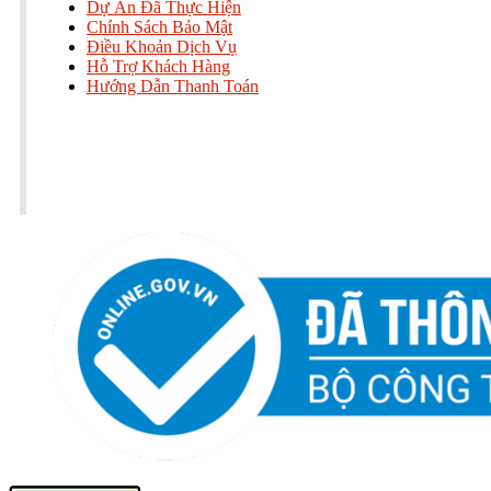
Dự Án Đã Thực Hiện
Chính Sách Bảo Mật
Điều Khoản Dịch Vụ
Hỗ Trợ Khách Hàng
Hướng Dẫn Thanh Toán