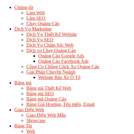
Chúng tôi
Làm Web
Làm SEO
Chạy Quảng Cáo
Dịch Vụ Marketing
Dịch Vụ Thiết Kế Website
Dịch Vụ SEO
Dịch Vụ Chăm Sóc Web
Dịch vụ Chạy Quảng Cáo
Quảng Cáo Google Ads
Quảng Cáo Facebook Ads
Công Cụ Chống Click Ảo Quảng Cáo
Giải Pháp Chuyên Ngành
Website Bán Xe Ô Tô
Bảng giá
Bảng giá Thiết Kế Web
Bảng giá SEO
Bảng giá Quảng Cáo
Bảng Giá Hosting, Tên miền, Email
Giao Diện Web
Giao Diện Web Mẫu
Showcase
Bảng Tin
Web