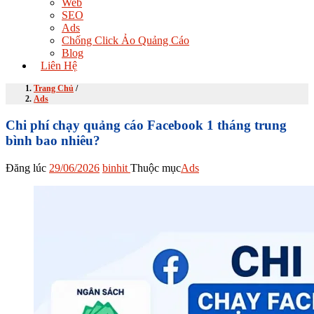
Web
SEO
Ads
Chống Click Ảo Quảng Cáo
Blog
Liên Hệ
Trang Chủ
/
Ads
Chi phí chạy quảng cáo Facebook 1 tháng trung
bình bao nhiêu?
Đăng lúc
29/06/2026
binhit
Thuộc mục
Ads