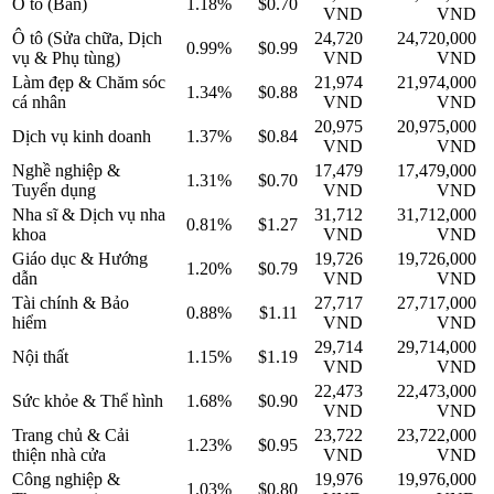
Ô tô (Bán)
1.18%
$0.70
VND
VND
Ô tô (Sửa chữa, Dịch
24,720
24,720,000
0.99%
$0.99
vụ & Phụ tùng)
VND
VND
Làm đẹp & Chăm sóc
21,974
21,974,000
1.34%
$0.88
cá nhân
VND
VND
20,975
20,975,000
Dịch vụ kinh doanh
1.37%
$0.84
VND
VND
Nghề nghiệp &
17,479
17,479,000
1.31%
$0.70
Tuyển dụng
VND
VND
Nha sĩ & Dịch vụ nha
31,712
31,712,000
0.81%
$1.27
khoa
VND
VND
Giáo dục & Hướng
19,726
19,726,000
1.20%
$0.79
dẫn
VND
VND
Tài chính & Bảo
27,717
27,717,000
0.88%
$1.11
hiểm
VND
VND
29,714
29,714,000
Nội thất
1.15%
$1.19
VND
VND
22,473
22,473,000
Sức khỏe & Thể hình
1.68%
$0.90
VND
VND
Trang chủ & Cải
23,722
23,722,000
1.23%
$0.95
thiện nhà cửa
VND
VND
Công nghiệp &
19,976
19,976,000
1.03%
$0.80