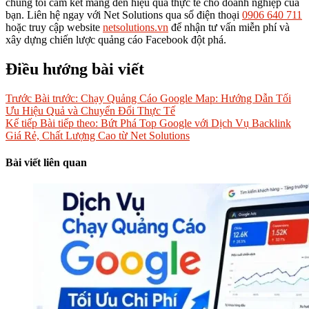
chúng tôi cam kết mang đến hiệu quả thực tế cho doanh nghiệp của
bạn. Liên hệ ngay với Net Solutions qua số điện thoại
0906 640 711
hoặc truy cập website
netsolutions.vn
để nhận tư vấn miễn phí và
xây dựng chiến lược quảng cáo Facebook đột phá.
Điều hướng bài viết
Trước
Bài trước:
Chạy Quảng Cáo Google Map: Hướng Dẫn Tối
Ưu Hiệu Quả và Chuyển Đổi Thực Tế
Kế tiếp
Bài tiếp theo:
Bứt Phá Top Google với Dịch Vụ Backlink
Giá Rẻ, Chất Lượng Cao từ Net Solutions
Bài viết liên quan