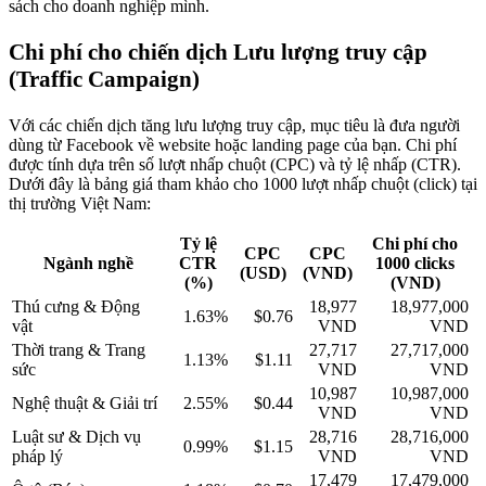
sách cho doanh nghiệp mình.
Chi phí cho chiến dịch Lưu lượng truy cập
(Traffic Campaign)
Với các chiến dịch tăng lưu lượng truy cập, mục tiêu là đưa người
dùng từ Facebook về website hoặc landing page của bạn. Chi phí
được tính dựa trên số lượt nhấp chuột (CPC) và tỷ lệ nhấp (CTR).
Dưới đây là bảng giá tham khảo cho 1000 lượt nhấp chuột (click) tại
thị trường Việt Nam:
Tỷ lệ
Chi phí cho
CPC
CPC
Ngành nghề
CTR
1000 clicks
(USD)
(VND)
(%)
(VND)
Thú cưng & Động
18,977
18,977,000
1.63%
$0.76
vật
VND
VND
Thời trang & Trang
27,717
27,717,000
1.13%
$1.11
sức
VND
VND
10,987
10,987,000
Nghệ thuật & Giải trí
2.55%
$0.44
VND
VND
Luật sư & Dịch vụ
28,716
28,716,000
0.99%
$1.15
pháp lý
VND
VND
17,479
17,479,000