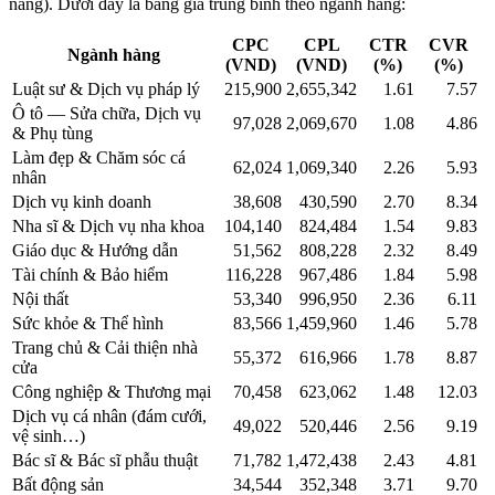
năng). Dưới đây là bảng giá trung bình theo ngành hàng:
CPC
CPL
CTR
CVR
Ngành hàng
(VND)
(VND)
(%)
(%)
Luật sư & Dịch vụ pháp lý
215,900
2,655,342
1.61
7.57
Ô tô — Sửa chữa, Dịch vụ
97,028
2,069,670
1.08
4.86
& Phụ tùng
Làm đẹp & Chăm sóc cá
62,024
1,069,340
2.26
5.93
nhân
Dịch vụ kinh doanh
38,608
430,590
2.70
8.34
Nha sĩ & Dịch vụ nha khoa
104,140
824,484
1.54
9.83
Giáo dục & Hướng dẫn
51,562
808,228
2.32
8.49
Tài chính & Bảo hiểm
116,228
967,486
1.84
5.98
Nội thất
53,340
996,950
2.36
6.11
Sức khỏe & Thể hình
83,566
1,459,960
1.46
5.78
Trang chủ & Cải thiện nhà
55,372
616,966
1.78
8.87
cửa
Công nghiệp & Thương mại
70,458
623,062
1.48
12.03
Dịch vụ cá nhân (đám cưới,
49,022
520,446
2.56
9.19
vệ sinh…)
Bác sĩ & Bác sĩ phẫu thuật
71,782
1,472,438
2.43
4.81
Bất động sản
34,544
352,348
3.71
9.70