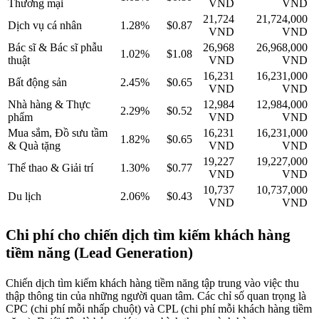
Thương mại
VND
VND
21,724
21,724,000
Dịch vụ cá nhân
1.28%
$0.87
VND
VND
Bác sĩ & Bác sĩ phẫu
26,968
26,968,000
1.02%
$1.08
thuật
VND
VND
16,231
16,231,000
Bất động sản
2.45%
$0.65
VND
VND
Nhà hàng & Thực
12,984
12,984,000
2.29%
$0.52
phẩm
VND
VND
Mua sắm, Đồ sưu tầm
16,231
16,231,000
1.82%
$0.65
& Quà tặng
VND
VND
19,227
19,227,000
Thể thao & Giải trí
1.30%
$0.77
VND
VND
10,737
10,737,000
Du lịch
2.06%
$0.43
VND
VND
Chi phí cho chiến dịch tìm kiếm khách hàng
tiềm năng (Lead Generation)
Chiến dịch tìm kiếm khách hàng tiềm năng tập trung vào việc thu
thập thông tin của những người quan tâm. Các chỉ số quan trọng là
CPC (chi phí mỗi nhấp chuột) và CPL (chi phí mỗi khách hàng tiềm