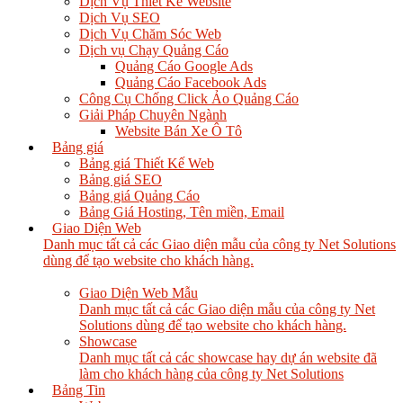
Dịch Vụ Thiết Kế Website
Dịch Vụ SEO
Dịch Vụ Chăm Sóc Web
Dịch vụ Chạy Quảng Cáo
Quảng Cáo Google Ads
Quảng Cáo Facebook Ads
Công Cụ Chống Click Ảo Quảng Cáo
Giải Pháp Chuyên Ngành
Website Bán Xe Ô Tô
Bảng giá
Bảng giá Thiết Kế Web
Bảng giá SEO
Bảng giá Quảng Cáo
Bảng Giá Hosting, Tên miền, Email
Giao Diện Web
Danh mục tất cả các Giao diện mẫu của công ty Net Solutions
dùng để tạo website cho khách hàng.
Giao Diện Web Mẫu
Danh mục tất cả các Giao diện mẫu của công ty Net
Solutions dùng để tạo website cho khách hàng.
Showcase
Danh mục tất cả các showcase hay dự án website đã
làm cho khách hàng của công ty Net Solutions
Bảng Tin