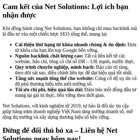
Cam kết của Net Solutions: Lợi ích bạn
nhận được
Khi đồng hành cùng Net Solutions, bạn không chỉ mua backlink mà
là đầu tư vào một chiến lược SEO tổng thể, mang lại:
Cải thiện thứ hạng từ khóa nhanh chóng & ổn định:
Đưa
từ khóa của bạn lên top Google bền vững.
Nguồn backlink chất lượng cao:
Tất cả liên kết từ các
website, báo chí, blog có chỉ số DR – UR mạnh, traffic thực.
Quy trình chuyên nghiệp, minh bạch:
Báo cáo rõ ràng,
theo dõi sát sao, điều chỉnh liên tục để đạt hiệu quả tốt nhất.
Tăng sức mạnh tổng thể cho website:
Củng cố độ uy tín và
độ phủ thương hiệu trên môi trường số.
Tối ưu chi phí, hiệu quả lâu dài:
Đảm bảo mỗi đồng đầu tư
mang lại giá trị thực, bền vững theo thời gian.
Net Solutions, với kinh nghiệm từ 2019, tự hào là đối tác tin cậy
giúp hàng trăm doanh nghiệp Việt Nam tăng trưởng doanh số, mở
rộng thị trường và xây dựng thương hiệu số bền vững.
Đừng để đối thủ bỏ xa – Liên hệ Net
Solutions ngay hôm nay!