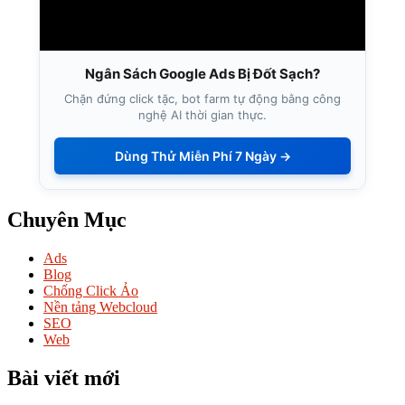
Ngân Sách Google Ads Bị Đốt Sạch?
Chặn đứng click tặc, bot farm tự động bằng công
nghệ AI thời gian thực.
Dùng Thử Miễn Phí 7 Ngày →
Chuyên Mục
Ads
Blog
Chống Click Ảo
Nền tảng Webcloud
SEO
Web
Bài viết mới