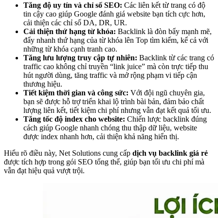
Tăng độ uy tín và chỉ số SEO:
Các liên kết từ trang có độ
tin cậy cao giúp Google đánh giá website bạn tích cực hơn,
cải thiện các chỉ số DA, DR, UR.
Cải thiện thứ hạng từ khóa:
Backlink là đòn bẩy mạnh mẽ,
đẩy nhanh thứ hạng của từ khóa lên Top tìm kiếm, kể cả với
những từ khóa cạnh tranh cao.
Tăng lưu lượng truy cập tự nhiên:
Backlink từ các trang có
traffic cao không chỉ truyền “link juice” mà còn trực tiếp thu
hút người dùng, tăng traffic và mở rộng phạm vi tiếp cận
thương hiệu.
Tiết kiệm thời gian và công sức:
Với đội ngũ chuyên gia,
bạn sẽ được hỗ trợ triển khai lộ trình bài bản, đảm bảo chất
lượng liên kết, tiết kiệm chi phí nhưng vẫn đạt kết quả tối ưu.
Tăng tốc độ index cho website:
Chiến lược backlink đúng
cách giúp Google nhanh chóng thu thập dữ liệu, website
được index nhanh hơn, cải thiện khả năng hiển thị.
Hiểu rõ điều này, Net Solutions cung cấp
dịch vụ backlink giá rẻ
được tích hợp trong gói SEO tổng thể, giúp bạn tối ưu chi phí mà
vẫn đạt hiệu quả vượt trội.