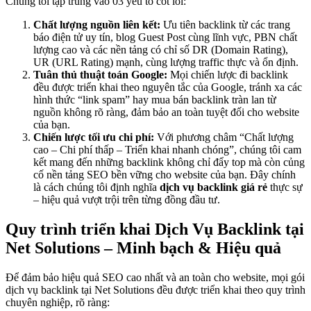
Chúng tôi tập trung vào 03 yếu tố cốt lõi:
Chất lượng nguồn liên kết:
Ưu tiên backlink từ các trang
báo điện tử uy tín, blog Guest Post cùng lĩnh vực, PBN chất
lượng cao và các nền tảng có chỉ số DR (Domain Rating),
UR (URL Rating) mạnh, cùng lượng traffic thực và ổn định.
Tuân thủ thuật toán Google:
Mọi chiến lược đi backlink
đều được triển khai theo nguyên tắc của Google, tránh xa các
hình thức “link spam” hay mua bán backlink tràn lan từ
nguồn không rõ ràng, đảm bảo an toàn tuyệt đối cho website
của bạn.
Chiến lược tối ưu chi phí:
Với phương châm “Chất lượng
cao – Chi phí thấp – Triển khai nhanh chóng”, chúng tôi cam
kết mang đến những backlink không chỉ đẩy top mà còn củng
cố nền tảng SEO bền vững cho website của bạn. Đây chính
là cách chúng tôi định nghĩa
dịch vụ backlink giá rẻ
thực sự
– hiệu quả vượt trội trên từng đồng đầu tư.
Quy trình triển khai Dịch Vụ Backlink tại
Net Solutions – Minh bạch & Hiệu quả
Để đảm bảo hiệu quả SEO cao nhất và an toàn cho website, mọi gói
dịch vụ backlink tại Net Solutions đều được triển khai theo quy trình
chuyên nghiệp, rõ ràng: