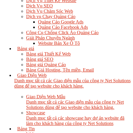
Dịch Vụ Thiết Kế Website
Dịch Vụ SEO
Dịch Vụ Chăm Sóc Web
Dịch vụ Chạy Quảng Cáo
Quảng Cáo Google Ads
Quảng Cáo Facebook Ads
Công Cụ Chống Click Ảo Quảng Cáo
Giải Pháp Chuyên Ngành
Website Bán Xe Ô Tô
Bảng giá
Bảng giá Thiết Kế Web
Bảng giá SEO
Bảng giá Quảng Cáo
Bảng Giá Hosting, Tên miền, Email
Giao Diện Web
Danh mục tất cả các Giao diện mẫu của công ty Net Solutions
dùng để tạo website cho khách hàng.
Giao Diện Web Mẫu
Danh mục tất cả các Giao diện mẫu của công ty Net
Solutions dùng để tạo website cho khách hàng.
Showcase
Danh mục tất cả các showcase hay dự án website đã
làm cho khách hàng của công ty Net Solutions
Bảng Tin