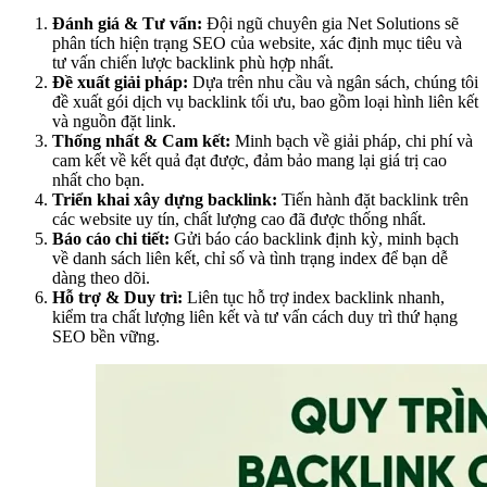
Đánh giá & Tư vấn:
Đội ngũ chuyên gia Net Solutions sẽ
phân tích hiện trạng SEO của website, xác định mục tiêu và
tư vấn chiến lược backlink phù hợp nhất.
Đề xuất giải pháp:
Dựa trên nhu cầu và ngân sách, chúng tôi
đề xuất gói dịch vụ backlink tối ưu, bao gồm loại hình liên kết
và nguồn đặt link.
Thống nhất & Cam kết:
Minh bạch về giải pháp, chi phí và
cam kết về kết quả đạt được, đảm bảo mang lại giá trị cao
nhất cho bạn.
Triển khai xây dựng backlink:
Tiến hành đặt backlink trên
các website uy tín, chất lượng cao đã được thống nhất.
Báo cáo chi tiết:
Gửi báo cáo backlink định kỳ, minh bạch
về danh sách liên kết, chỉ số và tình trạng index để bạn dễ
dàng theo dõi.
Hỗ trợ & Duy trì:
Liên tục hỗ trợ index backlink nhanh,
kiểm tra chất lượng liên kết và tư vấn cách duy trì thứ hạng
SEO bền vững.