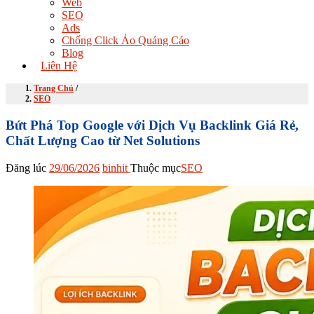
Web
SEO
Ads
Chống Click Ảo Quảng Cáo
Blog
Liên Hệ
Trang Chủ
/
SEO
Bứt Phá Top Google với Dịch Vụ Backlink Giá Rẻ,
Chất Lượng Cao từ Net Solutions
Đăng lúc
29/06/2026
binhit
Thuộc mục
SEO