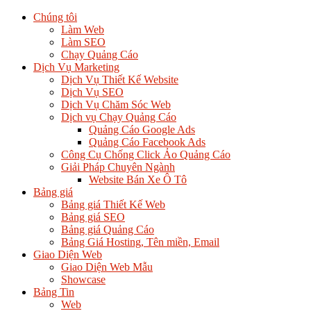
Chúng tôi
Làm Web
Làm SEO
Chạy Quảng Cáo
Dịch Vụ Marketing
Dịch Vụ Thiết Kế Website
Dịch Vụ SEO
Dịch Vụ Chăm Sóc Web
Dịch vụ Chạy Quảng Cáo
Quảng Cáo Google Ads
Quảng Cáo Facebook Ads
Công Cụ Chống Click Ảo Quảng Cáo
Giải Pháp Chuyên Ngành
Website Bán Xe Ô Tô
Bảng giá
Bảng giá Thiết Kế Web
Bảng giá SEO
Bảng giá Quảng Cáo
Bảng Giá Hosting, Tên miền, Email
Giao Diện Web
Giao Diện Web Mẫu
Showcase
Bảng Tin
Web