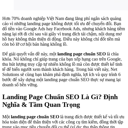
Hơn 70% doanh nghiệp Việt Nam đang lãng phí ngân sách quảng
cáo vì những landing page không được tối ưu để chuyển đổi. Bạn
đổ tiền vào Google Ads hay Facebook Ads, nhưng khách hàng tiềm
năng lại rời đi chỉ sau vài giây vì trang đích tải chậm, nội dung mơ
hồ hay không thân thiện di động. Điều này không chỉ đốt tiền mà
còn bỏ lỡ cơ hội bán hàng khổng lồ.
Để giải quyết vấn đề này, một
landing page chuẩn SEO
là chìa
khóa. Nó không chỉ giúp trang của bạn xếp hạng cao trên Google,
thu hút lượng truy cập tự nhiên khổng lồ mà còn được thiết kế tinh
tế để biến người xem thành khách hàng. Trong bài viết này, Net
Solutions sẽ cùng bạn khám phá định nghĩa, lợi ích và quy trình 6
bước để xây dựng một landing page chuẩn SEO thực sự mang lại
doanh số bền vững.
Landing Page Chuẩn SEO Là Gì? Định
Nghĩa & Tầm Quan Trọng
Một
landing page chuẩn SEO
là trang đích được thiết kế và tối ưu
hóa toàn diện để thân thiện với các công cụ tìm kiếm, đồng thời tập
trung vào mục tiêu chuyển đổi cụ thể (ví dụ: thu thập thông tin