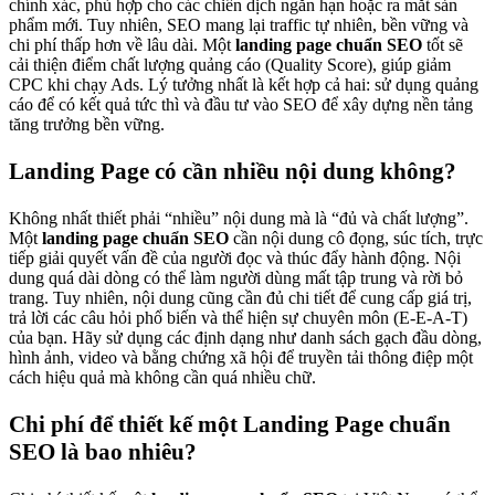
chính xác, phù hợp cho các chiến dịch ngắn hạn hoặc ra mắt sản
phẩm mới. Tuy nhiên, SEO mang lại traffic tự nhiên, bền vững và
chi phí thấp hơn về lâu dài. Một
landing page chuẩn SEO
tốt sẽ
cải thiện điểm chất lượng quảng cáo (Quality Score), giúp giảm
CPC khi chạy Ads. Lý tưởng nhất là kết hợp cả hai: sử dụng quảng
cáo để có kết quả tức thì và đầu tư vào SEO để xây dựng nền tảng
tăng trưởng bền vững.
Landing Page có cần nhiều nội dung không?
Không nhất thiết phải “nhiều” nội dung mà là “đủ và chất lượng”.
Một
landing page chuẩn SEO
cần nội dung cô đọng, súc tích, trực
tiếp giải quyết vấn đề của người đọc và thúc đẩy hành động. Nội
dung quá dài dòng có thể làm người dùng mất tập trung và rời bỏ
trang. Tuy nhiên, nội dung cũng cần đủ chi tiết để cung cấp giá trị,
trả lời các câu hỏi phổ biến và thể hiện sự chuyên môn (E-E-A-T)
của bạn. Hãy sử dụng các định dạng như danh sách gạch đầu dòng,
hình ảnh, video và bằng chứng xã hội để truyền tải thông điệp một
cách hiệu quả mà không cần quá nhiều chữ.
Chi phí để thiết kế một Landing Page chuẩn
SEO là bao nhiêu?