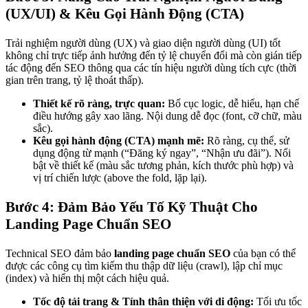
(UX/UI) & Kêu Gọi Hành Động (CTA)
Trải nghiệm người dùng (UX) và giao diện người dùng (UI) tốt
không chỉ trực tiếp ảnh hưởng đến tỷ lệ chuyển đổi mà còn gián tiếp
tác động đến SEO thông qua các tín hiệu người dùng tích cực (thời
gian trên trang, tỷ lệ thoát thấp).
Thiết kế rõ ràng, trực quan:
Bố cục logic, dễ hiểu, hạn chế
điều hướng gây xao lãng. Nội dung dễ đọc (font, cỡ chữ, màu
sắc).
Kêu gọi hành động (CTA) mạnh mẽ:
Rõ ràng, cụ thể, sử
dụng động từ mạnh (“Đăng ký ngay”, “Nhận ưu đãi”). Nổi
bật về thiết kế (màu sắc tương phản, kích thước phù hợp) và
vị trí chiến lược (above the fold, lặp lại).
Bước 4: Đảm Bảo Yếu Tố Kỹ Thuật Cho
Landing Page Chuẩn SEO
Technical SEO đảm bảo
landing page chuẩn SEO
của bạn có thể
được các công cụ tìm kiếm thu thập dữ liệu (crawl), lập chỉ mục
(index) và hiển thị một cách hiệu quả.
Tốc độ tải trang & Tính thân thiện với di động:
Tối ưu tốc