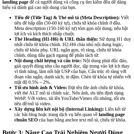
landing page
để cả người dùng và công cụ tìm kiếm đều dễ dàng
hiểu và đánh giá cao nội dung của bạn.
Tiêu đề (Title Tag) & Thẻ mô tả (Meta Description):
Viết
tiêu đề hấp dẫn (50-60 ký tự), chứa từ khóa chính ở đầu.
Meta description (150-160 ký tự) tóm gọn nội dung, nêu bật
lợi ích và kích thích nhấp chuột.
Thẻ Heading (H1-H6) & URL thân thiện:
Sử dụng H1 duy
nhất chứa từ khóa chính. H2-H6 chia nhỏ nội dung logic,
chứa từ khóa phụ. URL ngắn gọn, rõ ràng, chứa từ khóa
chính, dùng dấu gạch ngang để phân tách từ.
Nội dung chất lượng và cấu trúc:
Nội dung phải độc đáo,
giải quyết đúng nhu cầu người đọc, tập trung vào lợi ích thay
vì tính năng, làm nổi bật USP của bạn. Cấu trúc rõ ràng với
đoạn văn ngắn, danh sách, in đậm. Chèn từ khóa tự nhiên với
mật độ 0.5% – 2%.
Tối ưu hình ảnh & Video:
Đặt tên file ảnh chứa từ khóa,
viết thẻ ALT mô tả chính xác. Nén ảnh, ưu tiên định dạng
WebP. Với video, tải lên YouTube/Vimeo rồi nhúng, tối ưu
tiêu đề/mô tả video.
Xây dựng liên kết nội bộ (Internal Linking):
Liên kết từ
các bài blog hoặc trang dịch vụ liên quan về
landing page
chuẩn SEO
của bạn bằng anchor text mô tả, chứa từ khóa.
Bước 3: Nâng Cao Trải Nghiệm Người Dùng