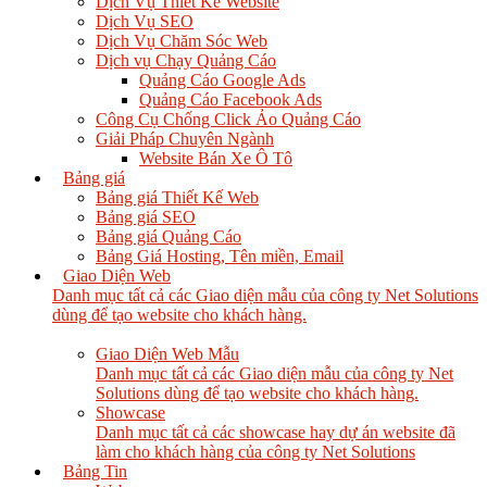
Dịch Vụ Thiết Kế Website
Dịch Vụ SEO
Dịch Vụ Chăm Sóc Web
Dịch vụ Chạy Quảng Cáo
Quảng Cáo Google Ads
Quảng Cáo Facebook Ads
Công Cụ Chống Click Ảo Quảng Cáo
Giải Pháp Chuyên Ngành
Website Bán Xe Ô Tô
Bảng giá
Bảng giá Thiết Kế Web
Bảng giá SEO
Bảng giá Quảng Cáo
Bảng Giá Hosting, Tên miền, Email
Giao Diện Web
Danh mục tất cả các Giao diện mẫu của công ty Net Solutions
dùng để tạo website cho khách hàng.
Giao Diện Web Mẫu
Danh mục tất cả các Giao diện mẫu của công ty Net
Solutions dùng để tạo website cho khách hàng.
Showcase
Danh mục tất cả các showcase hay dự án website đã
làm cho khách hàng của công ty Net Solutions
Bảng Tin