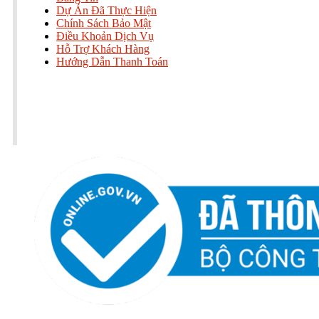
Dự Án Đã Thực Hiện
Chính Sách Bảo Mật
Điều Khoản Dịch Vụ
Hỗ Trợ Khách Hàng
Hướng Dẫn Thanh Toán