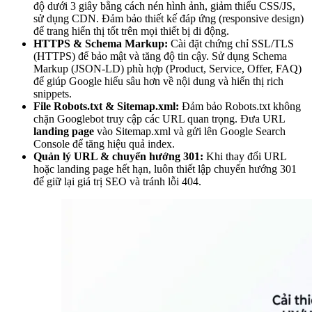
độ dưới 3 giây bằng cách nén hình ảnh, giảm thiểu CSS/JS,
sử dụng CDN. Đảm bảo thiết kế đáp ứng (responsive design)
để trang hiển thị tốt trên mọi thiết bị di động.
HTTPS & Schema Markup:
Cài đặt chứng chỉ SSL/TLS
(HTTPS) để bảo mật và tăng độ tin cậy. Sử dụng Schema
Markup (JSON-LD) phù hợp (Product, Service, Offer, FAQ)
để giúp Google hiểu sâu hơn về nội dung và hiển thị rich
snippets.
File Robots.txt & Sitemap.xml:
Đảm bảo Robots.txt không
chặn Googlebot truy cập các URL quan trọng. Đưa URL
landing page
vào Sitemap.xml và gửi lên Google Search
Console để tăng hiệu quả index.
Quản lý URL & chuyển hướng 301:
Khi thay đổi URL
hoặc landing page hết hạn, luôn thiết lập chuyển hướng 301
để giữ lại giá trị SEO và tránh lỗi 404.