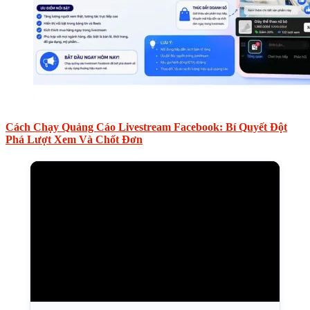
Cách Chạy Quảng Cáo Livestream Facebook: Bí Quyết Đột
Phá Lượt Xem Và Chốt Đơn