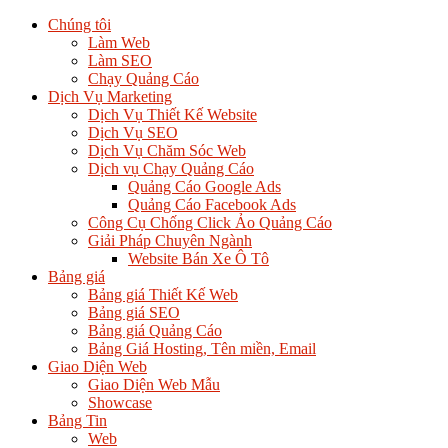
Chúng tôi
Làm Web
Làm SEO
Chạy Quảng Cáo
Dịch Vụ Marketing
Dịch Vụ Thiết Kế Website
Dịch Vụ SEO
Dịch Vụ Chăm Sóc Web
Dịch vụ Chạy Quảng Cáo
Quảng Cáo Google Ads
Quảng Cáo Facebook Ads
Công Cụ Chống Click Ảo Quảng Cáo
Giải Pháp Chuyên Ngành
Website Bán Xe Ô Tô
Bảng giá
Bảng giá Thiết Kế Web
Bảng giá SEO
Bảng giá Quảng Cáo
Bảng Giá Hosting, Tên miền, Email
Giao Diện Web
Giao Diện Web Mẫu
Showcase
Bảng Tin
Web