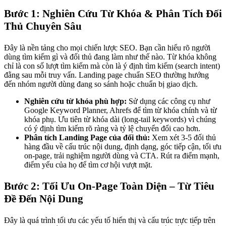
Bước 1: Nghiên Cứu Từ Khóa & Phân Tích Đối
Thủ Chuyên Sâu
Đây là nền tảng cho mọi chiến lược SEO. Bạn cần hiểu rõ người
dùng tìm kiếm gì và đối thủ đang làm như thế nào. Từ khóa không
chỉ là con số lượt tìm kiếm mà còn là ý định tìm kiếm (search intent)
đằng sau mỗi truy vấn. Landing page chuẩn SEO thường hướng
đến nhóm người dùng đang so sánh hoặc chuẩn bị giao dịch.
Nghiên cứu từ khóa phù hợp:
Sử dụng các công cụ như
Google Keyword Planner, Ahrefs để tìm từ khóa chính và từ
khóa phụ. Ưu tiên từ khóa dài (long-tail keywords) vì chúng
có ý định tìm kiếm rõ ràng và tỷ lệ chuyển đổi cao hơn.
Phân tích Landing Page của đối thủ:
Xem xét 3-5 đối thủ
hàng đầu về cấu trúc nội dung, định dạng, góc tiếp cận, tối ưu
on-page, trải nghiệm người dùng và CTA. Rút ra điểm mạnh,
điểm yếu của họ để tìm cơ hội vượt mặt.
Bước 2: Tối Ưu On-Page Toàn Diện – Từ Tiêu
Đề Đến Nội Dung
Đây là quá trình tối ưu các yếu tố hiển thị và cấu trúc trực tiếp trên