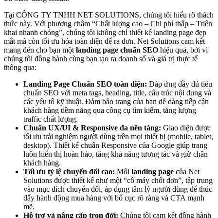
Tại CÔNG TY TNHH NET SOLUTIONS, chúng tôi hiểu rõ thách
thức này. Với phương châm “Chất lượng cao – Chi phí thấp – Triển
khai nhanh chóng”, chúng tôi không chỉ thiết kế landing page đẹp
mắt mà còn tối ưu hóa toàn diện để ra đơn. Net Solutions cam kết
mang đến cho bạn một
landing page chuẩn SEO
hiệu quả, bởi vì
chúng tôi đồng hành cùng bạn tạo ra doanh số và giá trị thực tế
thông qua:
Landing Page Chuẩn SEO toàn diện:
Đáp ứng đầy đủ tiêu
chuẩn SEO với meta tags, heading, title, cấu trúc nội dung và
các yếu tố kỹ thuật. Đảm bảo trang của bạn dễ dàng tiếp cận
khách hàng tiềm năng qua công cụ tìm kiếm, tăng lượng
traffic chất lượng.
Chuẩn UX/UI & Responsive đa nền tảng:
Giao diện được
tối ưu trải nghiệm người dùng trên mọi thiết bị (mobile, tablet,
desktop). Thiết kế chuẩn Responsive của Google giúp trang
luôn hiển thị hoàn hảo, tăng khả năng tương tác và giữ chân
khách hàng.
Tối ưu tỷ lệ chuyển đổi cao:
Mỗi
landing page
của Net
Solutions được thiết kế như một “cỗ máy chốt đơn”, tập trung
vào mục đích chuyển đổi, áp dụng tâm lý người dùng để thúc
đẩy hành động mua hàng với bố cục rõ ràng và CTA mạnh
mẽ.
Hỗ trợ và nâng cấp trọn đời:
Chúng tôi cam kết đồng hành