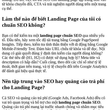
từ khóa chuyển đổi, CTA và trải nghiệm người dùng trên một trang
cụ thể.
Làm thế nào để biết Landing Page của tôi có
chuẩn SEO không?
Bạn có thể kiểm tra một
landing page chuẩn SEO
qua nhiều yếu
tố. Đầu tiên, hãy xem tốc độ tải trang bằng Google PageSpeed
Insights. Tiếp theo, kiểm tra tính thân thiện với di động bằng Google
Mobile-Friendly Test. Đảm bảo URL chứa từ khóa và dễ đọc. Nội
dung có giải quyết đúng ý định tìm kiếm của người dùng không?
Các thẻ tiêu đề (H1, H2) có được sử dụng hợp lý? Meta title và
description có hấp dẫn? Cuối cùng, theo dõi các chỉ số như tỷ lệ
thoát, thời gian trên trang, và tỷ lệ chuyển đổi trên Google Analytics
để đánh giá hiệu quả thực tế.
Nên tập trung vào SEO hay quảng cáo trả phí
cho Landing Page?
Cả SEO và quảng cáo trả phí (Google Ads, Facebook Ads) đều có
vai trò quan trọng và bổ trợ cho một
landing page chuẩn SEO
.
Quảng cáo trả phí mang lại traffic nhanh chóng và nhắm mục tiêu