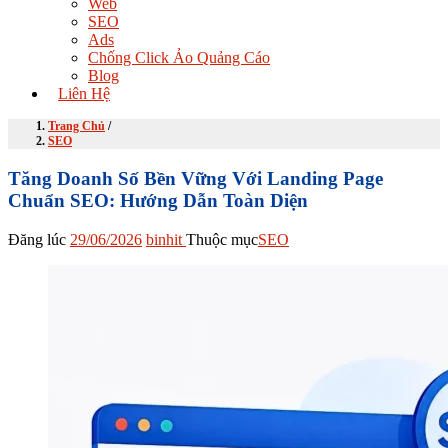
Web
SEO
Ads
Chống Click Ảo Quảng Cáo
Blog
Liên Hệ
Trang Chủ
/
SEO
Tăng Doanh Số Bền Vững Với Landing Page
Chuẩn SEO: Hướng Dẫn Toàn Diện
Đăng lúc
29/06/2026
binhit
Thuộc mục
SEO