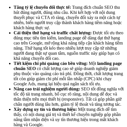
Tăng tỷ lệ chuyển đổi thực tế:
Trang đích chuẩn SEO thu
hút đúng người, đúng nhu cầu. Khi kết hợp với nội dung
thuyết phục và CTA rõ ràng, chuyển đổi xảy ra một cách tự
nhiên, biến người truy cập thành khách hàng tiềm năng hoặc
khách hàng thực sự.
Cải thiện thứ hạng và traffic chất lượng:
Được tối ưu theo
đúng mục tiêu tìm kiếm, landing page dễ dàng đạt thứ hạng
cao trên Google, mở rộng khả năng tiếp cận khách hàng tiềm
năng. Thứ hạng tốt kéo theo nhiều lượt truy cập từ những
người đang thật sự quan tâm, nguồn traffic này giúp bạn có
khả năng chuyển đổi cao.
Tiết kiệm chi phí quảng cáo bền vững:
Một
landing page
chuẩn SEO
có chất lượng cao sẽ giúp doanh nghiệp giảm
phụ thuộc vào quảng cáo trả phí. Đồng thời, chất lượng trang
tốt còn giúp giảm chi phí mỗi lần nhấp (CPC) khi chạy
Google Ads, mang lại hiệu quả ngân sách tối ưu.
Nâng cao trải nghiệm người dùng:
SEO tốt đồng nghĩa với
tốc độ tải trang nhanh, bố cục rõ ràng, nội dung dễ đọc và
thân thiện trên mọi thiết bị (responsive). Tất cả góp phần giữ
chân người dùng lâu hơn, giảm tỷ lệ thoát và tăng tương tác.
Xây dựng uy tín và thương hiệu:
Một trang đích dễ tìm
thấy, có nội dung giá trị và thiết kế chuyên nghiệp góp phần
nâng tầm nhận diện và uy tín thương hiệu trong mắt khách
hàng và Google.