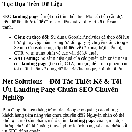
Tục Dựa Trên Dữ Liệu
SEO
landing page
là một quá trình liên tục. Mọi cải tiến cần dựa
trên dữ liệu thực tế để đảm bảo hiệu quả và duy trì lợi thế cạnh
tranh.
Công cụ theo dõi:
Sử dụng Google Analytics để theo dõi lưu
lượng truy cập, hành vi người dùng, tỷ lệ chuyển đổi. Google
Search Console cung cấp dữ liệu về từ khóa, lượt hiển thị,
CTR, vị trí trung bình và các vấn đề kỹ thuật.
A/B Testing:
So sánh hiệu quả của các phiên bản khác nhau
của
landing page
(tiêu đề, CTA, bố cục) để tìm ra phiên bản
tốt nhất. Luôn sử dụng dữ liệu để đưa ra quyết định tối ưu.
Net Solutions – Đối Tác Thiết Kế & Tối
Ưu Landing Page Chuẩn SEO Chuyên
Nghiệp
Bạn đang tốn kém hàng trăm triệu đồng cho quảng cáo nhưng
khách hàng tiềm năng vẫn chưa chuyển đổi? Nguyên nhân có thể
không nằm ở sản phẩm, mà ở chính
landing page
của bạn – đẹp
nhưng chưa đủ khả năng thuyết phục khách hàng và chưa được tối
ưu SEO đúng chuẩn.