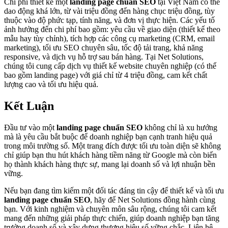
Chi phí thiết kế một
landing page chuẩn SEO
tại Việt Nam có thể
dao động khá lớn, từ vài triệu đồng đến hàng chục triệu đồng, tùy
thuộc vào độ phức tạp, tính năng, và đơn vị thực hiện. Các yếu tố
ảnh hưởng đến chi phí bao gồm: yêu cầu về giao diện (thiết kế theo
mẫu hay tùy chỉnh), tích hợp các công cụ marketing (CRM, email
marketing), tối ưu SEO chuyên sâu, tốc độ tải trang, khả năng
responsive, và dịch vụ hỗ trợ sau bán hàng. Tại Net Solutions,
chúng tôi cung cấp dịch vụ thiết kế website chuyên nghiệp (có thể
bao gồm landing page) với giá chỉ từ 4 triệu đồng, cam kết chất
lượng cao và tối ưu hiệu quả.
Kết Luận
Đầu tư vào một
landing page chuẩn SEO
không chỉ là xu hướng
mà là yêu cầu bắt buộc để doanh nghiệp bạn cạnh tranh hiệu quả
trong môi trường số. Một trang đích được tối ưu toàn diện sẽ không
chỉ giúp bạn thu hút khách hàng tiềm năng từ Google mà còn biến
họ thành khách hàng thực sự, mang lại doanh số và lợi nhuận bền
vững.
Nếu bạn đang tìm kiếm một đối tác đáng tin cậy để thiết kế và tối ưu
landing page chuẩn SEO
, hãy để Net Solutions đồng hành cùng
bạn. Với kinh nghiệm và chuyên môn sâu rộng, chúng tôi cam kết
mang đến những giải pháp thực chiến, giúp doanh nghiệp bạn tăng
trưởng doanh số và xây dựng thương hiệu số vững chắc. Liên hệ