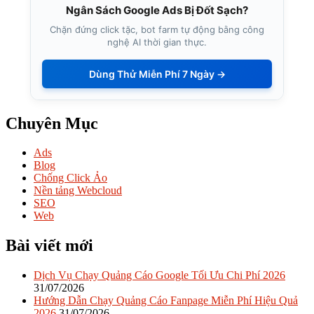
Ngân Sách Google Ads Bị Đốt Sạch?
Chặn đứng click tặc, bot farm tự động bằng công
nghệ AI thời gian thực.
Dùng Thử Miễn Phí 7 Ngày →
Chuyên Mục
Ads
Blog
Chống Click Ảo
Nền tảng Webcloud
SEO
Web
Bài viết mới
Dịch Vụ Chạy Quảng Cáo Google Tối Ưu Chi Phí 2026
31/07/2026
Hướng Dẫn Chạy Quảng Cáo Fanpage Miễn Phí Hiệu Quả
2026
31/07/2026