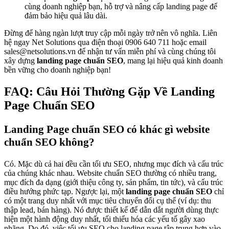
cùng doanh nghiệp bạn, hỗ trợ và nâng cấp landing page để
đảm bảo hiệu quả lâu dài.
Đừng để hàng ngàn lượt truy cập mỗi ngày trở nên vô nghĩa. Liên
hệ ngay Net Solutions qua điện thoại 0906 640 711 hoặc email
sales@netsolutions.vn để nhận tư vấn miễn phí và cùng chúng tôi
xây dựng
landing page chuẩn SEO
, mang lại hiệu quả kinh doanh
bền vững cho doanh nghiệp bạn!
FAQ: Câu Hỏi Thường Gặp Về Landing
Page Chuẩn SEO
Landing Page chuẩn SEO có khác gì website
chuẩn SEO không?
Có. Mặc dù cả hai đều cần tối ưu SEO, nhưng mục đích và cấu trúc
của chúng khác nhau. Website chuẩn SEO thường có nhiều trang,
mục đích đa dạng (giới thiệu công ty, sản phẩm, tin tức), và cấu trúc
điều hướng phức tạp. Ngược lại, một
landing page chuẩn SEO
chỉ
có một trang duy nhất với mục tiêu chuyển đổi cụ thể (ví dụ: thu
thập lead, bán hàng). Nó được thiết kế để dẫn dắt người dùng thực
hiện một hành động duy nhất, tối thiểu hóa các yếu tố gây xao
nhãng. Do đó, việc tối ưu SEO cho landing page tập trung hơn vào