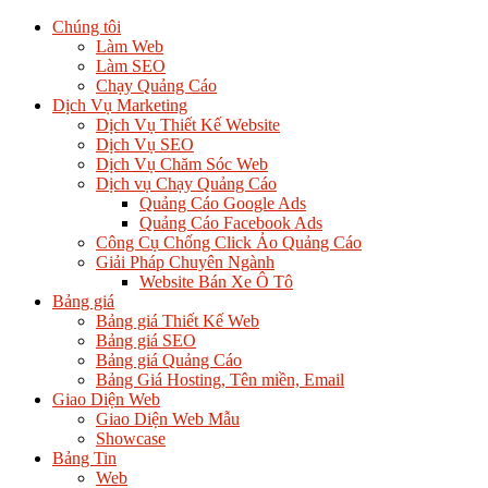
Chúng tôi
Làm Web
Làm SEO
Chạy Quảng Cáo
Dịch Vụ Marketing
Dịch Vụ Thiết Kế Website
Dịch Vụ SEO
Dịch Vụ Chăm Sóc Web
Dịch vụ Chạy Quảng Cáo
Quảng Cáo Google Ads
Quảng Cáo Facebook Ads
Công Cụ Chống Click Ảo Quảng Cáo
Giải Pháp Chuyên Ngành
Website Bán Xe Ô Tô
Bảng giá
Bảng giá Thiết Kế Web
Bảng giá SEO
Bảng giá Quảng Cáo
Bảng Giá Hosting, Tên miền, Email
Giao Diện Web
Giao Diện Web Mẫu
Showcase
Bảng Tin
Web