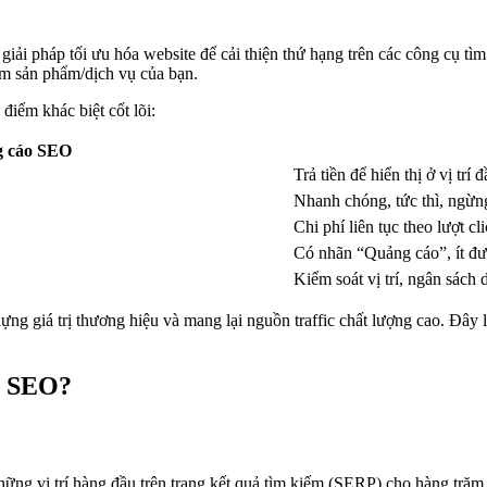
iải pháp tối ưu hóa website để cải thiện thứ hạng trên các công cụ tì
ếm sản phẩm/dịch vụ của bạn.
iểm khác biệt cốt lõi:
g cáo SEO
Trả tiền để hiển thị ở vị trí 
Nhanh chóng, tức thì, ngừng
Chi phí liên tục theo lượt c
Có nhãn “Quảng cáo”, ít đư
Kiểm soát vị trí, ngân sách 
g giá trị thương hiệu và mang lại nguồn traffic chất lượng cao. Đây l
o SEO?
hững vị trí hàng đầu trên trang kết quả tìm kiếm (SERP) cho hàng trăm