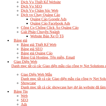
Dịch Vụ Thiết Kế Website
Dịch Vụ SEO
Dịch Vụ Chăm Sóc Web
Dịch vụ Chạy Quảng Cáo
Quảng Cáo Google Ads
Quảng Cáo Facebook Ads
Công Cụ Chống Click Ảo Quảng Cáo
Giải Pháp Chuyên Ngành
Website Bán Xe Ô Tô
Bảng giá
Bảng giá Thiết Kế Web
Bảng giá SEO
Bảng giá Quảng Cáo
Bảng Giá Hosting, Tên miền, Email
Giao Diện Web
Danh mục tất cả các Giao diện mẫu của công ty Net Solutions 
Giao Diện Web Mẫu
Danh mục tất cả các Giao diện mẫu của công ty Net Solu
Showcase
Danh mục tất cả các showcase hay dự án website đã làm
Bảng Tin
Web
SEO
Ads