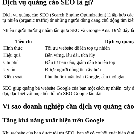
Dịch vụ quảng cáo SEO là gì?
Dịch vụ quảng cáo SEO (Search Engine Optimization) là tập hợp các g
tự nhiên (organic traffic) từ những người dùng đang chủ động tìm ki
Nhiều người thường nhầm lẫn giữa SEO và Google Ads. Dưới đây là đ
Tiêu chí
Dịch vụ quản
Hình thức
Tối ưu website để lên top tự nhiên
Hiệu quả
Bền vững, lâu dài, tích lũy
Chi phí
Đầu tư ban đầu, giảm dần khi lên top
Uy tín
Được người dùng tin cậy hơn
Kiểm soát
Phụ thuộc thuật toán Google, cần thời gian
SEO giúp quảng bá website Google của bạn một cách tự nhiên, xây dựn
đại, đặc biệt với mục tiêu tối ưu SEO Google lâu dài.
Vì sao doanh nghiệp cần dịch vụ quảng cá
Tăng khả năng xuất hiện trên Google
Khi website của bạn được tối ưu SEO, bạn sẽ có cơ hội xuất hiện ở n