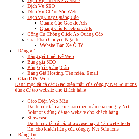
Dịch Vụ Thiết Kế Website
Dịch Vụ SEO
Dịch Vụ Chăm Sóc Web
Dịch vụ Chạy Quảng Cáo
Quảng Cáo Google Ads
Quảng Cáo Facebook Ads
Công Cụ Chống Click Ảo Quảng Cáo
Giải Pháp Chuyên Ngành
Website Bán Xe Ô Tô
Bảng giá
Bảng giá Thiết Kế Web
Bảng giá SEO
Bảng giá Quảng Cáo
Bảng Giá Hosting, Tên miền, Email
Giao Diện Web
Danh mục tất cả các Giao diện mẫu của công ty Net Solutions
dùng để tạo website cho khách hàng.
Giao Diện Web Mẫu
Danh mục tất cả các Giao diện mẫu của công ty Net
Solutions dùng để tạo website cho khách hàng.
Showcase
Danh mục tất cả các showcase hay dự án website đã
làm cho khách hàng của công ty Net Solutions
Bảng Tin