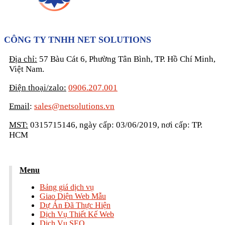
CÔNG TY TNHH NET SOLUTIONS
Địa chỉ:
57 Bàu Cát 6, Phường Tân Bình, TP. Hồ Chí Minh,
Việt Nam.
Điện thoại/zalo:
0906.207.001
Email
:
sales@netsolutions.vn
MST:
0315715146, ngày cấp: 03/06/2019, nơi cấp: TP.
HCM
Menu
Bảng giá dịch vụ
Giao Diện Web Mẫu
Dự Án Đã Thực Hiện
Dịch Vụ Thiết Kế Web
Dịch Vụ SEO