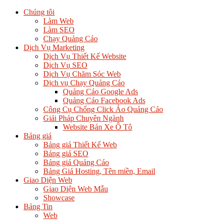
Chúng tôi
Làm Web
Làm SEO
Chạy Quảng Cáo
Dịch Vụ Marketing
Dịch Vụ Thiết Kế Website
Dịch Vụ SEO
Dịch Vụ Chăm Sóc Web
Dịch vụ Chạy Quảng Cáo
Quảng Cáo Google Ads
Quảng Cáo Facebook Ads
Công Cụ Chống Click Ảo Quảng Cáo
Giải Pháp Chuyên Ngành
Website Bán Xe Ô Tô
Bảng giá
Bảng giá Thiết Kế Web
Bảng giá SEO
Bảng giá Quảng Cáo
Bảng Giá Hosting, Tên miền, Email
Giao Diện Web
Giao Diện Web Mẫu
Showcase
Bảng Tin
Web