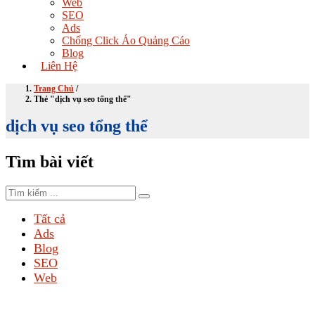
Web
SEO
Ads
Chống Click Ảo Quảng Cáo
Blog
Liên Hệ
Trang Chủ
/
Thẻ "dịch vụ seo tổng thể"
dịch vụ seo tổng thể
Tìm bài viết
Tất cả
Ads
Blog
SEO
Web