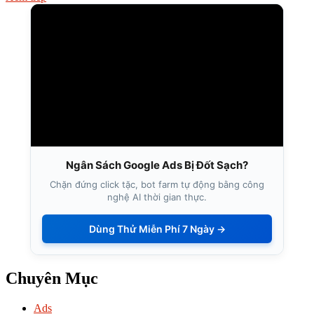
Ngân Sách Google Ads Bị Đốt Sạch?
Chặn đứng click tặc, bot farm tự động bằng công
nghệ AI thời gian thực.
Dùng Thử Miễn Phí 7 Ngày →
Chuyên Mục
Ads