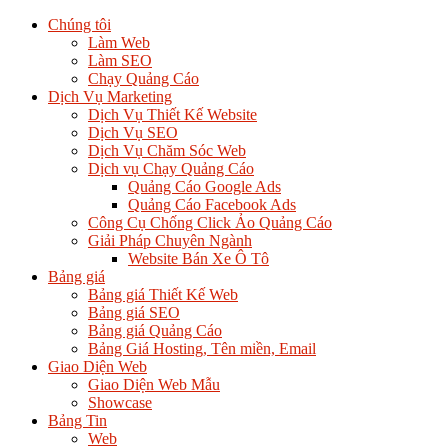
Chúng tôi
Làm Web
Làm SEO
Chạy Quảng Cáo
Dịch Vụ Marketing
Dịch Vụ Thiết Kế Website
Dịch Vụ SEO
Dịch Vụ Chăm Sóc Web
Dịch vụ Chạy Quảng Cáo
Quảng Cáo Google Ads
Quảng Cáo Facebook Ads
Công Cụ Chống Click Ảo Quảng Cáo
Giải Pháp Chuyên Ngành
Website Bán Xe Ô Tô
Bảng giá
Bảng giá Thiết Kế Web
Bảng giá SEO
Bảng giá Quảng Cáo
Bảng Giá Hosting, Tên miền, Email
Giao Diện Web
Giao Diện Web Mẫu
Showcase
Bảng Tin
Web