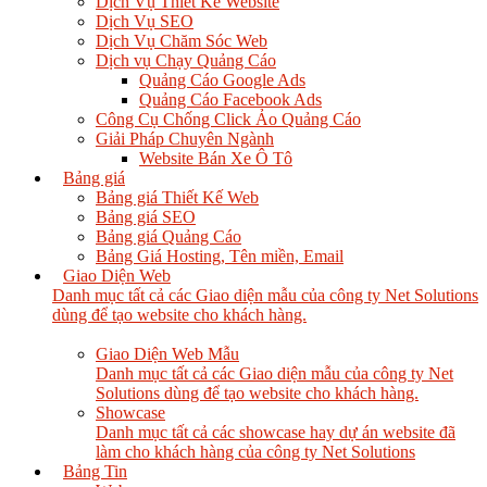
Dịch Vụ Thiết Kế Website
Dịch Vụ SEO
Dịch Vụ Chăm Sóc Web
Dịch vụ Chạy Quảng Cáo
Quảng Cáo Google Ads
Quảng Cáo Facebook Ads
Công Cụ Chống Click Ảo Quảng Cáo
Giải Pháp Chuyên Ngành
Website Bán Xe Ô Tô
Bảng giá
Bảng giá Thiết Kế Web
Bảng giá SEO
Bảng giá Quảng Cáo
Bảng Giá Hosting, Tên miền, Email
Giao Diện Web
Danh mục tất cả các Giao diện mẫu của công ty Net Solutions
dùng để tạo website cho khách hàng.
Giao Diện Web Mẫu
Danh mục tất cả các Giao diện mẫu của công ty Net
Solutions dùng để tạo website cho khách hàng.
Showcase
Danh mục tất cả các showcase hay dự án website đã
làm cho khách hàng của công ty Net Solutions
Bảng Tin