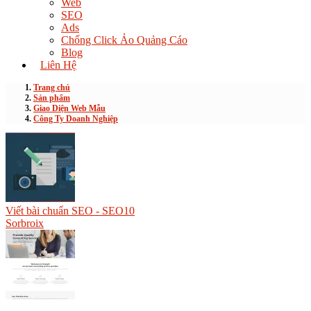
Web
SEO
Ads
Chống Click Ảo Quảng Cáo
Blog
Liên Hệ
Trang chủ
Sản phẩm
Giao Diện Web Mẫu
Công Ty Doanh Nghiệp
Viết bài chuẩn SEO - SEO10
Sorbroix