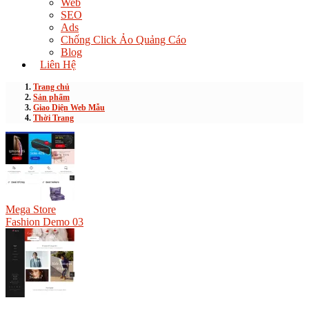
Web
SEO
Ads
Chống Click Ảo Quảng Cáo
Blog
Liên Hệ
Trang chủ
Sản phẩm
Giao Diện Web Mẫu
Thời Trang
Mega Store
Fashion Demo 03