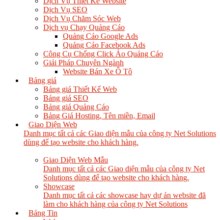
Dịch Vụ Thiết Kế Website
Dịch Vụ SEO
Dịch Vụ Chăm Sóc Web
Dịch vụ Chạy Quảng Cáo
Quảng Cáo Google Ads
Quảng Cáo Facebook Ads
Công Cụ Chống Click Ảo Quảng Cáo
Giải Pháp Chuyên Ngành
Website Bán Xe Ô Tô
Bảng giá
Bảng giá Thiết Kế Web
Bảng giá SEO
Bảng giá Quảng Cáo
Bảng Giá Hosting, Tên miền, Email
Giao Diện Web
Danh mục tất cả các Giao diện mẫu của công ty Net Solutions
dùng để tạo website cho khách hàng.
Giao Diện Web Mẫu
Danh mục tất cả các Giao diện mẫu của công ty Net
Solutions dùng để tạo website cho khách hàng.
Showcase
Danh mục tất cả các showcase hay dự án website đã
làm cho khách hàng của công ty Net Solutions
Bảng Tin