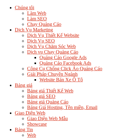
Chúng tôi
Làm Web
Làm SEO
Chạy Quảng Cáo
Dịch Vụ Marketing
Dịch Vụ Thiết Kế Website
Dịch Vụ SEO
Dịch Vụ Chăm Sóc Web
Dịch vụ Chạy Quảng Cáo
Quảng Cáo Google Ads
Quảng Cáo Facebook Ads
Công Cụ Chống Click Ảo Quảng Cáo
Giải Pháp Chuyên Ngành
Website Bán Xe Ô Tô
Bảng giá
Bảng giá Thiết Kế Web
Bảng giá SEO
Bảng giá Quảng Cáo
Bảng Giá Hosting, Tên miền, Email
Giao Diện Web
Giao Diện Web Mẫu
Showcase
Bảng Tin
Web