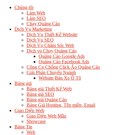
Chúng tôi
Làm Web
Làm SEO
Chạy Quảng Cáo
Dịch Vụ Marketing
Dịch Vụ Thiết Kế Website
Dịch Vụ SEO
Dịch Vụ Chăm Sóc Web
Dịch vụ Chạy Quảng Cáo
Quảng Cáo Google Ads
Quảng Cáo Facebook Ads
Công Cụ Chống Click Ảo Quảng Cáo
Giải Pháp Chuyên Ngành
Website Bán Xe Ô Tô
Bảng giá
Bảng giá Thiết Kế Web
Bảng giá SEO
Bảng giá Quảng Cáo
Bảng Giá Hosting, Tên miền, Email
Giao Diện Web
Giao Diện Web Mẫu
Showcase
Bảng Tin
Web