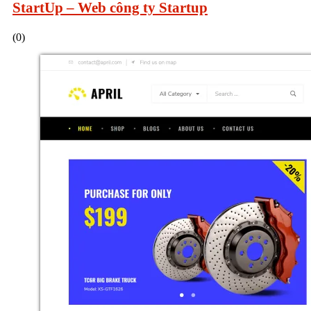
StartUp – Web công ty Startup
(0)