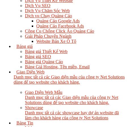
Dịch Vụ Thiết Kế Website
Dịch Vụ SEO
Dịch Vụ Chăm Sóc Web
Dịch vụ Chạy Quảng Cáo
Quảng Cáo Google Ads
Quảng Cáo Facebook Ads
Công Cụ Chống Click Ảo Quảng Cáo
Giải Pháp Chuyên Ngành
Website Bán Xe Ô Tô
Bảng giá
Bảng giá Thiết Kế Web
Bảng giá SEO
Bảng giá Quảng Cáo
Bảng Giá Hosting, Tên miền, Email
Giao Diện Web
Danh mục tất cả các Giao diện mẫu của công ty Net Solutions
dùng để tạo website cho khách hàng.
Giao Diện Web Mẫu
Danh mục tất cả các Giao diện mẫu của công ty Net
Solutions dùng để tạo website cho khách hàng.
Showcase
Danh mục tất cả các showcase hay dự án website đã
làm cho khách hàng của công ty Net Solutions
Bảng Tin