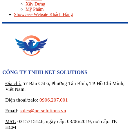
Xây Dựng
Mỹ Phẩm
Showcase Website Khách Hàng
CÔNG TY TNHH NET SOLUTIONS
Địa chỉ:
57 Bàu Cát 6, Phường Tân Bình, TP. Hồ Chí Minh,
Việt Nam.
Điện thoại/zalo:
0906.207.001
Email
:
sales@netsolutions.vn
MST:
0315715146, ngày cấp: 03/06/2019, nơi cấp: TP.
HCM