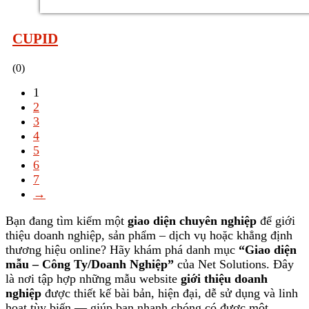
CUPID
(0)
1
2
3
4
5
6
7
→
Bạn đang tìm kiếm một
giao diện chuyên nghiệp
để giới
thiệu doanh nghiệp, sản phẩm – dịch vụ hoặc khẳng định
thương hiệu online? Hãy khám phá danh mục
“Giao diện
mẫu – Công Ty/Doanh Nghiệp”
của Net Solutions. Đây
là nơi tập hợp những mẫu website
giới thiệu doanh
nghiệp
được thiết kế bài bản, hiện đại, dễ sử dụng và linh
hoạt tùy biến — giúp bạn nhanh chóng có được một