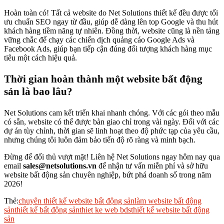
Hoàn toàn có! Tất cả website do Net Solutions thiết kế đều được tối
ưu chuẩn SEO ngay từ đầu, giúp dễ dàng lên top Google và thu hút
khách hàng tiềm năng tự nhiên. Đồng thời, website cũng là nền tảng
vững chắc để chạy các chiến dịch quảng cáo Google Ads và
Facebook Ads, giúp bạn tiếp cận đúng đối tượng khách hàng mục
tiêu một cách hiệu quả.
Thời gian hoàn thành một website bất động
sản là bao lâu?
Net Solutions cam kết triển khai nhanh chóng. Với các gói theo mẫu
có sẵn, website có thể được bàn giao chỉ trong vài ngày. Đối với các
dự án tùy chỉnh, thời gian sẽ linh hoạt theo độ phức tạp của yêu cầu,
nhưng chúng tôi luôn đảm bảo tiến độ rõ ràng và minh bạch.
Đừng để đối thủ vượt mặt! Liên hệ Net Solutions ngay hôm nay qua
email
sales@netsolutions.vn
để nhận tư vấn miễn phí và sở hữu
website bất động sản chuyên nghiệp, bứt phá doanh số trong năm
2026!
Thẻ:
chuyên thiết kế website bất động sản
làm website bất động
sản
thiết kế bất động sản
thiet ke web bds
thiết kế website bất động
sản