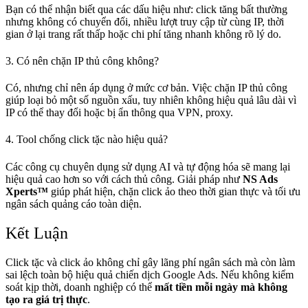
Bạn có thể nhận biết qua các dấu hiệu như: click tăng bất thường
nhưng không có chuyển đổi, nhiều lượt truy cập từ cùng IP, thời
gian ở lại trang rất thấp hoặc chi phí tăng nhanh không rõ lý do.
3. Có nên chặn IP thủ công không?
Có, nhưng chỉ nên áp dụng ở mức cơ bản. Việc chặn IP thủ công
giúp loại bỏ một số nguồn xấu, tuy nhiên không hiệu quả lâu dài vì
IP có thể thay đổi hoặc bị ẩn thông qua VPN, proxy.
4. Tool chống click tặc nào hiệu quả?
Các công cụ chuyên dụng sử dụng AI và tự động hóa sẽ mang lại
hiệu quả cao hơn so với cách thủ công. Giải pháp như
NS Ads
Xperts™
giúp phát hiện, chặn click ảo theo thời gian thực và tối ưu
ngân sách quảng cáo toàn diện.
Kết Luận
Click tặc và click ảo không chỉ gây lãng phí ngân sách mà còn làm
sai lệch toàn bộ hiệu quả chiến dịch Google Ads. Nếu không kiểm
soát kịp thời, doanh nghiệp có thể
mất tiền mỗi ngày mà không
tạo ra giá trị thực
.