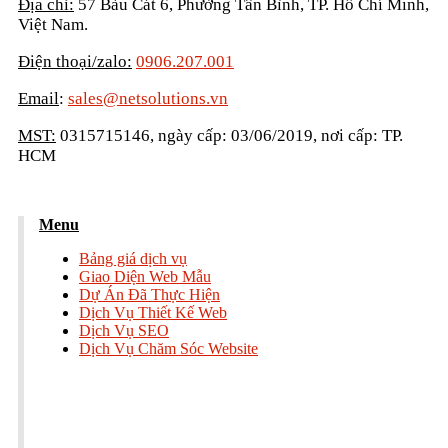
Địa chỉ:
57 Bàu Cát 6, Phường Tân Bình, TP. Hồ Chí Minh,
Việt Nam.
Điện thoại/zalo:
0906.207.001
Email
:
sales@netsolutions.vn
MST:
0315715146, ngày cấp: 03/06/2019, nơi cấp: TP.
HCM
Menu
Bảng giá dịch vụ
Giao Diện Web Mẫu
Dự Án Đã Thực Hiện
Dịch Vụ Thiết Kế Web
Dịch Vụ SEO
Dịch Vụ Chăm Sóc Website