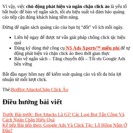
Vì vậy, việc
chủ động phát hiện và ngăn chặn click ảo
là yếu tố
bắt buộc để bảo vệ ngân sách, tối ưu hiệu suất và đảm bảo quảng
cáo tiếp cận đúng khách hàng tiềm năng.
Đừng để ngân sách quảng cáo của bạn bị “đốt” vô ích mỗi ngày.
Liên hệ ngay để được tư vấn giải pháp chống click tặc hiệu
quả
Đăng ký dùng thử công cụ
NS Ads Xperts™ miễn phí
để tự
động phát hiện và chặn click ảo theo thời gian thực
Bảo vệ ngân sách – Tăng chuyển đổi – Tối ưu Google Ads
bền vững
Bắt đầu ngay hôm nay để kiểm soát quảng cáo và tối đa hóa lợi
nhuận từ mỗi lượt click.
Thẻ:
Bot
Bot Attacks
Chặn Click Ảo
Điều hướng bài viết
Trước
Bài trước:
Bot Attacks Là Gì? Các Loại Bot Tấn Công Và
Cách Ngăn Chặn Hiệu Quả
Kế tiếp
Bài tiếp theo:
Google Ads Và Click Tặc: Lỗ Hổng Nằm Ở
Đâu?