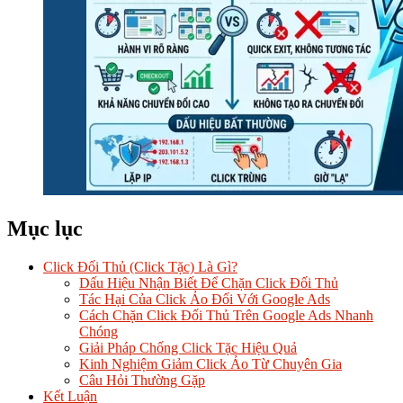
Mục lục
Click Đối Thủ (Click Tặc) Là Gì?
Dấu Hiệu Nhận Biết Để Chặn Click Đối Thủ
Tác Hại Của Click Ảo Đối Với Google Ads
Cách Chặn Click Đối Thủ Trên Google Ads Nhanh
Chóng
Giải Pháp Chống Click Tặc Hiệu Quả
Kinh Nghiệm Giảm Click Ảo Từ Chuyên Gia
Câu Hỏi Thường Gặp
Kết Luận