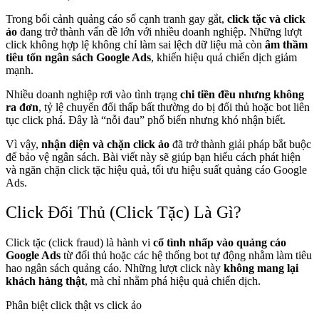
Trong bối cảnh quảng cáo số cạnh tranh gay gắt,
click tặc và click
ảo
đang trở thành vấn đề lớn với nhiều doanh nghiệp. Những lượt
click không hợp lệ không chỉ làm sai lệch dữ liệu mà còn
âm thầm
tiêu tốn ngân sách Google Ads
, khiến hiệu quả chiến dịch giảm
mạnh.
Nhiều doanh nghiệp rơi vào tình trạng
chi tiền đều nhưng không
ra đơn
, tỷ lệ chuyển đổi thấp bất thường do bị đối thủ hoặc bot liên
tục click phá. Đây là “nỗi đau” phổ biến nhưng khó nhận biết.
Vì vậy,
nhận diện và chặn click ảo
đã trở thành giải pháp bắt buộc
để bảo vệ ngân sách. Bài viết này sẽ giúp bạn hiểu cách phát hiện
và ngăn chặn click tặc hiệu quả, tối ưu hiệu suất quảng cáo Google
Ads.
Click Đối Thủ (Click Tặc) Là Gì?
Click tặc (click fraud) là hành vi
cố tình nhấp vào quảng cáo
Google Ads
từ đối thủ hoặc các hệ thống bot tự động nhằm làm tiêu
hao ngân sách quảng cáo. Những lượt click này
không mang lại
khách hàng thật
, mà chỉ nhằm phá hiệu quả chiến dịch.
Phân biệt click thật vs click ảo