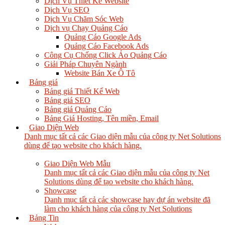
Dịch Vụ Thiết Kế Website
Dịch Vụ SEO
Dịch Vụ Chăm Sóc Web
Dịch vụ Chạy Quảng Cáo
Quảng Cáo Google Ads
Quảng Cáo Facebook Ads
Công Cụ Chống Click Ảo Quảng Cáo
Giải Pháp Chuyên Ngành
Website Bán Xe Ô Tô
Bảng giá
Bảng giá Thiết Kế Web
Bảng giá SEO
Bảng giá Quảng Cáo
Bảng Giá Hosting, Tên miền, Email
Giao Diện Web
Danh mục tất cả các Giao diện mẫu của công ty Net Solutions
dùng để tạo website cho khách hàng.
Giao Diện Web Mẫu
Danh mục tất cả các Giao diện mẫu của công ty Net
Solutions dùng để tạo website cho khách hàng.
Showcase
Danh mục tất cả các showcase hay dự án website đã
làm cho khách hàng của công ty Net Solutions
Bảng Tin