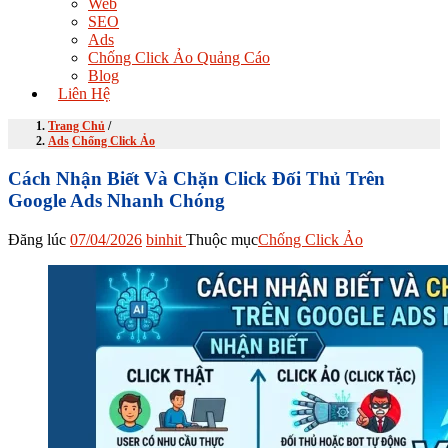
Web
SEO
Ads
Chống Click Ảo Quảng Cáo
Blog
Liên Hệ
Trang Chủ
/
Ads
Chống Click Ảo
Cách Nhận Biết Và Chặn Click Đối Thủ Trên
Google Ads Nhanh Chóng
Đăng lúc
07/04/2026
binhit
Thuộc mục
Chống Click Ảo