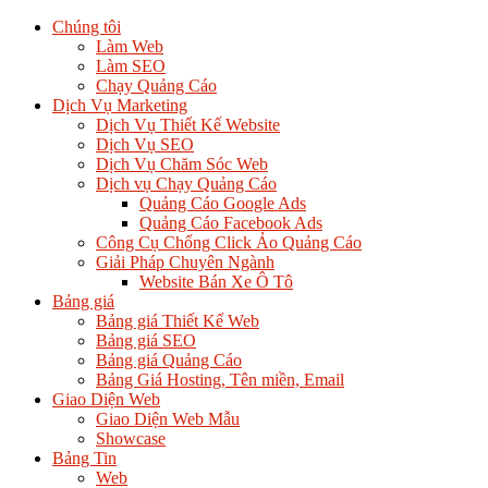
Chúng tôi
Làm Web
Làm SEO
Chạy Quảng Cáo
Dịch Vụ Marketing
Dịch Vụ Thiết Kế Website
Dịch Vụ SEO
Dịch Vụ Chăm Sóc Web
Dịch vụ Chạy Quảng Cáo
Quảng Cáo Google Ads
Quảng Cáo Facebook Ads
Công Cụ Chống Click Ảo Quảng Cáo
Giải Pháp Chuyên Ngành
Website Bán Xe Ô Tô
Bảng giá
Bảng giá Thiết Kế Web
Bảng giá SEO
Bảng giá Quảng Cáo
Bảng Giá Hosting, Tên miền, Email
Giao Diện Web
Giao Diện Web Mẫu
Showcase
Bảng Tin
Web