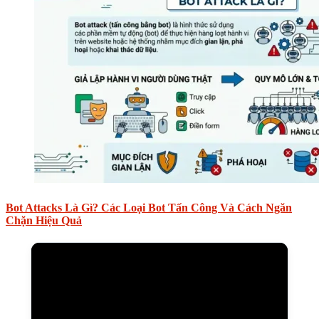
Bot Attacks Là Gì? Các Loại Bot Tấn Công Và Cách Ngăn
Chặn Hiệu Quả