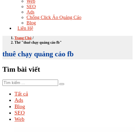
Web
SEO
Ads
Chống Click Ảo Quảng Cáo
Blog
Liên Hệ
Trang Chủ
/
Thẻ "thuê chạy quảng cáo fb"
thuê chạy quảng cáo fb
Tìm bài viết
Tất cả
Ads
Blog
SEO
Web