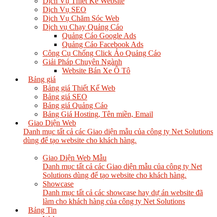
Dịch Vụ Thiết Kế Website
Dịch Vụ SEO
Dịch Vụ Chăm Sóc Web
Dịch vụ Chạy Quảng Cáo
Quảng Cáo Google Ads
Quảng Cáo Facebook Ads
Công Cụ Chống Click Ảo Quảng Cáo
Giải Pháp Chuyên Ngành
Website Bán Xe Ô Tô
Bảng giá
Bảng giá Thiết Kế Web
Bảng giá SEO
Bảng giá Quảng Cáo
Bảng Giá Hosting, Tên miền, Email
Giao Diện Web
Danh mục tất cả các Giao diện mẫu của công ty Net Solutions
dùng để tạo website cho khách hàng.
Giao Diện Web Mẫu
Danh mục tất cả các Giao diện mẫu của công ty Net
Solutions dùng để tạo website cho khách hàng.
Showcase
Danh mục tất cả các showcase hay dự án website đã
làm cho khách hàng của công ty Net Solutions
Bảng Tin