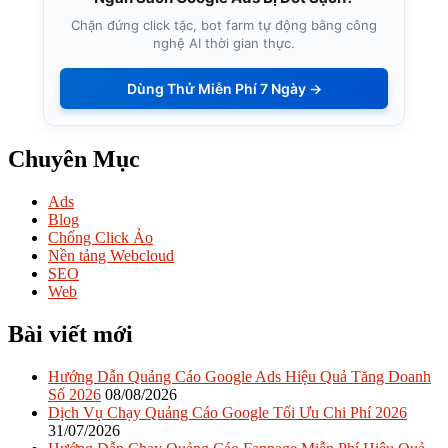
Chặn đứng click tặc, bot farm tự động bằng công
nghệ AI thời gian thực.
Dùng Thử Miễn Phí 7 Ngày →
Chuyên Mục
Ads
Blog
Chống Click Ảo
Nền tảng Webcloud
SEO
Web
Bài viết mới
Hướng Dẫn Quảng Cáo Google Ads Hiệu Quả Tăng Doanh
Số 2026
08/08/2026
Dịch Vụ Chạy Quảng Cáo Google Tối Ưu Chi Phí 2026
31/07/2026