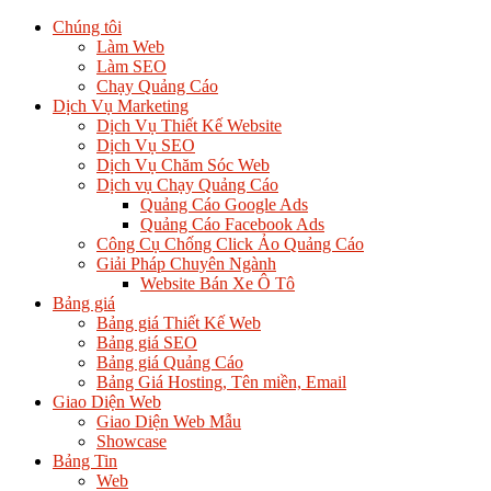
Chúng tôi
Làm Web
Làm SEO
Chạy Quảng Cáo
Dịch Vụ Marketing
Dịch Vụ Thiết Kế Website
Dịch Vụ SEO
Dịch Vụ Chăm Sóc Web
Dịch vụ Chạy Quảng Cáo
Quảng Cáo Google Ads
Quảng Cáo Facebook Ads
Công Cụ Chống Click Ảo Quảng Cáo
Giải Pháp Chuyên Ngành
Website Bán Xe Ô Tô
Bảng giá
Bảng giá Thiết Kế Web
Bảng giá SEO
Bảng giá Quảng Cáo
Bảng Giá Hosting, Tên miền, Email
Giao Diện Web
Giao Diện Web Mẫu
Showcase
Bảng Tin
Web