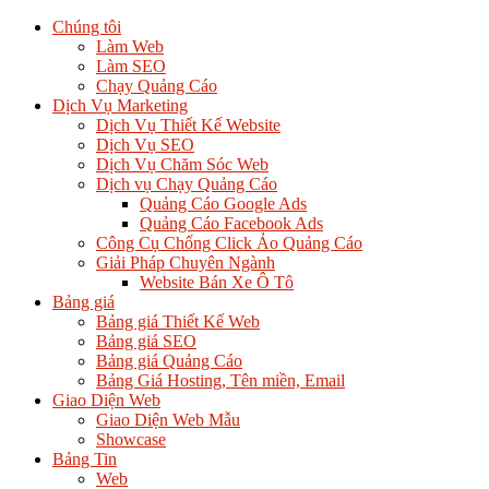
Chúng tôi
Làm Web
Làm SEO
Chạy Quảng Cáo
Dịch Vụ Marketing
Dịch Vụ Thiết Kế Website
Dịch Vụ SEO
Dịch Vụ Chăm Sóc Web
Dịch vụ Chạy Quảng Cáo
Quảng Cáo Google Ads
Quảng Cáo Facebook Ads
Công Cụ Chống Click Ảo Quảng Cáo
Giải Pháp Chuyên Ngành
Website Bán Xe Ô Tô
Bảng giá
Bảng giá Thiết Kế Web
Bảng giá SEO
Bảng giá Quảng Cáo
Bảng Giá Hosting, Tên miền, Email
Giao Diện Web
Giao Diện Web Mẫu
Showcase
Bảng Tin
Web