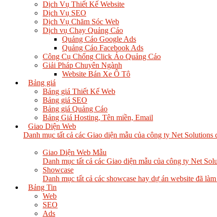
Dịch Vụ Thiết Kế Website
Dịch Vụ SEO
Dịch Vụ Chăm Sóc Web
Dịch vụ Chạy Quảng Cáo
Quảng Cáo Google Ads
Quảng Cáo Facebook Ads
Công Cụ Chống Click Ảo Quảng Cáo
Giải Pháp Chuyên Ngành
Website Bán Xe Ô Tô
Bảng giá
Bảng giá Thiết Kế Web
Bảng giá SEO
Bảng giá Quảng Cáo
Bảng Giá Hosting, Tên miền, Email
Giao Diện Web
Danh mục tất cả các Giao diện mẫu của công ty Net Solutions 
Giao Diện Web Mẫu
Danh mục tất cả các Giao diện mẫu của công ty Net Solu
Showcase
Danh mục tất cả các showcase hay dự án website đã làm
Bảng Tin
Web
SEO
Ads