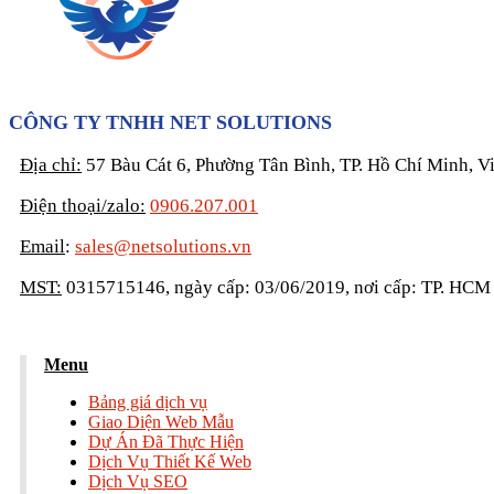
CÔNG TY TNHH NET SOLUTIONS
Địa chỉ:
57 Bàu Cát 6, Phường Tân Bình, TP. Hồ Chí Minh, V
Điện thoại/zalo:
0906.207.001
Email
:
sales@netsolutions.vn
MST:
0315715146, ngày cấp: 03/06/2019, nơi cấp: TP. HCM
Menu
Bảng giá dịch vụ
Giao Diện Web Mẫu
Dự Án Đã Thực Hiện
Dịch Vụ Thiết Kế Web
Dịch Vụ SEO