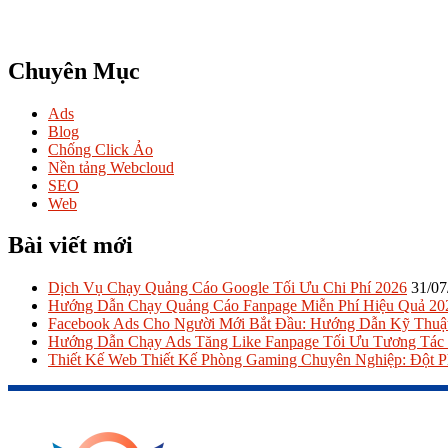
Chuyên Mục
Ads
Blog
Chống Click Ảo
Nền tảng Webcloud
SEO
Web
Bài viết mới
Dịch Vụ Chạy Quảng Cáo Google Tối Ưu Chi Phí 2026
31/07
Hướng Dẫn Chạy Quảng Cáo Fanpage Miễn Phí Hiệu Quả 20
Facebook Ads Cho Người Mới Bắt Đầu: Hướng Dẫn Kỹ Thuậ
Hướng Dẫn Chạy Ads Tăng Like Fanpage Tối Ưu Tương Tác
Thiết Kế Web Thiết Kế Phòng Gaming Chuyên Nghiệp: Đột 