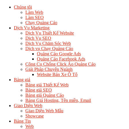
Chúng tôi
Làm Web
Làm SEO
Chạy Quảng Cáo
Dịch Vụ Marketing
Dịch Vụ Thiết Kế Website
Dịch Vụ SEO
Dịch Vụ Chăm Sóc Web
Dịch vụ Chạy Quảng Cáo
Quảng Cáo Google Ads
Quảng Cáo Facebook Ads
Công Cụ Chống Click Ảo Quảng Cáo
Giải Pháp Chuyên Ngành
Website Bán Xe Ô Tô
Bảng giá
Bảng giá Thiết Kế Web
Bảng giá SEO
Bảng giá Quảng Cáo
Bảng Giá Hosting, Tên miền, Email
Giao Diện Web
Giao Diện Web Mẫu
Showcase
Bảng Tin
Web