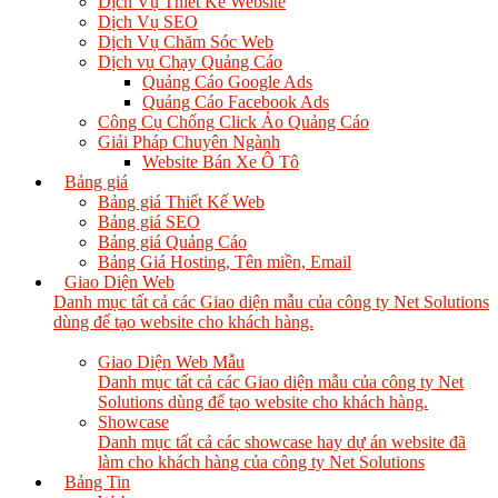
Dịch Vụ Thiết Kế Website
Dịch Vụ SEO
Dịch Vụ Chăm Sóc Web
Dịch vụ Chạy Quảng Cáo
Quảng Cáo Google Ads
Quảng Cáo Facebook Ads
Công Cụ Chống Click Ảo Quảng Cáo
Giải Pháp Chuyên Ngành
Website Bán Xe Ô Tô
Bảng giá
Bảng giá Thiết Kế Web
Bảng giá SEO
Bảng giá Quảng Cáo
Bảng Giá Hosting, Tên miền, Email
Giao Diện Web
Danh mục tất cả các Giao diện mẫu của công ty Net Solutions
dùng để tạo website cho khách hàng.
Giao Diện Web Mẫu
Danh mục tất cả các Giao diện mẫu của công ty Net
Solutions dùng để tạo website cho khách hàng.
Showcase
Danh mục tất cả các showcase hay dự án website đã
làm cho khách hàng của công ty Net Solutions
Bảng Tin