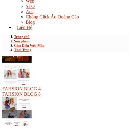
Web
SEO
Ads
Chống Click Ảo Quảng Cáo
Blog
Liên Hệ
Trang chủ
Sản phẩm
Giao Diện Web Mẫu
Thời Trang
FAHSION BLOG 4
FAHSION BLOG 8