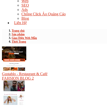
Web
SEO
Ads
Chống Click Ảo Quảng Cáo
Blog
Liên Hệ
Trang chủ
Sản phẩm
Giao Diện Web Mẫu
Thời Trang
Gustablo - Restaurant & Café
FAHSION BLOG 2