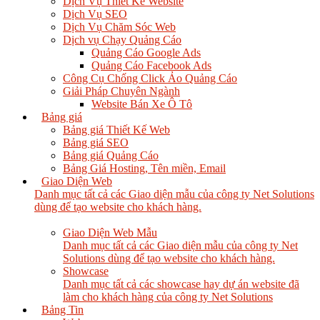
Dịch Vụ Thiết Kế Website
Dịch Vụ SEO
Dịch Vụ Chăm Sóc Web
Dịch vụ Chạy Quảng Cáo
Quảng Cáo Google Ads
Quảng Cáo Facebook Ads
Công Cụ Chống Click Ảo Quảng Cáo
Giải Pháp Chuyên Ngành
Website Bán Xe Ô Tô
Bảng giá
Bảng giá Thiết Kế Web
Bảng giá SEO
Bảng giá Quảng Cáo
Bảng Giá Hosting, Tên miền, Email
Giao Diện Web
Danh mục tất cả các Giao diện mẫu của công ty Net Solutions
dùng để tạo website cho khách hàng.
Giao Diện Web Mẫu
Danh mục tất cả các Giao diện mẫu của công ty Net
Solutions dùng để tạo website cho khách hàng.
Showcase
Danh mục tất cả các showcase hay dự án website đã
làm cho khách hàng của công ty Net Solutions
Bảng Tin