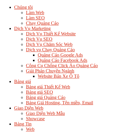
Chúng tôi
Làm Web
Làm SEO
Chạy Quảng Cáo
Dịch Vụ Marketing
Dịch Vụ Thiết Kế Website
Dịch Vụ SEO
Dịch Vụ Chăm Sóc Web
Dịch vụ Chạy Quảng Cáo
Quảng Cáo Google Ads
Quảng Cáo Facebook Ads
Công Cụ Chống Click Ảo Quảng Cáo
Giải Pháp Chuyên Ngành
Website Bán Xe Ô Tô
Bảng giá
Bảng giá Thiết Kế Web
Bảng giá SEO
Bảng giá Quảng Cáo
Bảng Giá Hosting, Tên miền, Email
Giao Diện Web
Giao Diện Web Mẫu
Showcase
Bảng Tin
Web