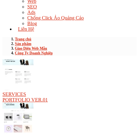
Web
SEO
Ads
Chống Click Ảo Quảng Cáo
Blog
Liên Hệ
Trang chủ
Sản phẩm
Giao Diện Web Mẫu
Công Ty Doanh Nghiệp
SERVICES
PORTFOLIO VER.01