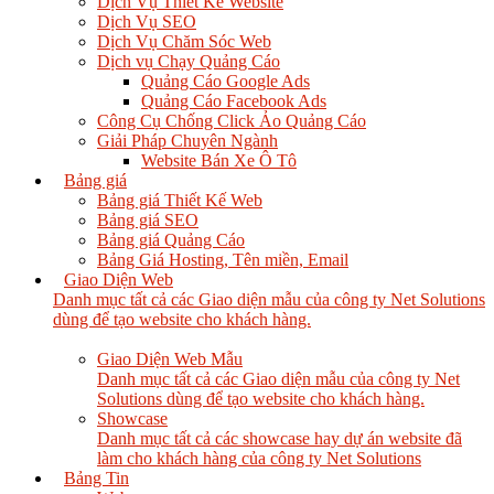
Dịch Vụ Thiết Kế Website
Dịch Vụ SEO
Dịch Vụ Chăm Sóc Web
Dịch vụ Chạy Quảng Cáo
Quảng Cáo Google Ads
Quảng Cáo Facebook Ads
Công Cụ Chống Click Ảo Quảng Cáo
Giải Pháp Chuyên Ngành
Website Bán Xe Ô Tô
Bảng giá
Bảng giá Thiết Kế Web
Bảng giá SEO
Bảng giá Quảng Cáo
Bảng Giá Hosting, Tên miền, Email
Giao Diện Web
Danh mục tất cả các Giao diện mẫu của công ty Net Solutions
dùng để tạo website cho khách hàng.
Giao Diện Web Mẫu
Danh mục tất cả các Giao diện mẫu của công ty Net
Solutions dùng để tạo website cho khách hàng.
Showcase
Danh mục tất cả các showcase hay dự án website đã
làm cho khách hàng của công ty Net Solutions
Bảng Tin