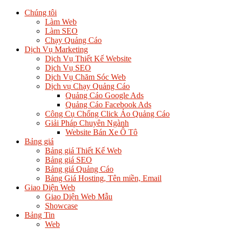
Chúng tôi
Làm Web
Làm SEO
Chạy Quảng Cáo
Dịch Vụ Marketing
Dịch Vụ Thiết Kế Website
Dịch Vụ SEO
Dịch Vụ Chăm Sóc Web
Dịch vụ Chạy Quảng Cáo
Quảng Cáo Google Ads
Quảng Cáo Facebook Ads
Công Cụ Chống Click Ảo Quảng Cáo
Giải Pháp Chuyên Ngành
Website Bán Xe Ô Tô
Bảng giá
Bảng giá Thiết Kế Web
Bảng giá SEO
Bảng giá Quảng Cáo
Bảng Giá Hosting, Tên miền, Email
Giao Diện Web
Giao Diện Web Mẫu
Showcase
Bảng Tin
Web