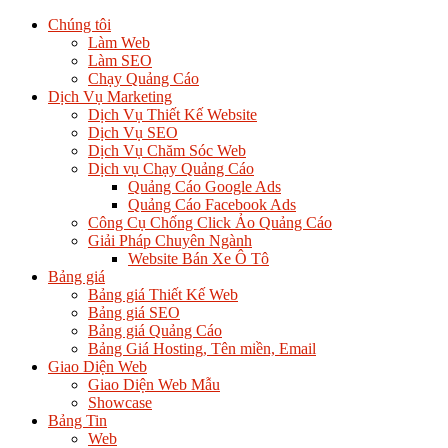
Chúng tôi
Làm Web
Làm SEO
Chạy Quảng Cáo
Dịch Vụ Marketing
Dịch Vụ Thiết Kế Website
Dịch Vụ SEO
Dịch Vụ Chăm Sóc Web
Dịch vụ Chạy Quảng Cáo
Quảng Cáo Google Ads
Quảng Cáo Facebook Ads
Công Cụ Chống Click Ảo Quảng Cáo
Giải Pháp Chuyên Ngành
Website Bán Xe Ô Tô
Bảng giá
Bảng giá Thiết Kế Web
Bảng giá SEO
Bảng giá Quảng Cáo
Bảng Giá Hosting, Tên miền, Email
Giao Diện Web
Giao Diện Web Mẫu
Showcase
Bảng Tin
Web