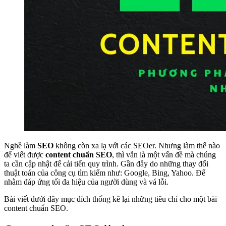
Nghề làm
SEO
không còn xa lạ với các SEOer. Nhưng làm thế nào
để viết được
content chuẩn SEO
, thì vẫn là một vấn đề mà chúng
ta cần cập nhật để cải tiến quy trình. Gần đây do những thay đổi
thuật toán của công cụ tìm kiếm như: Google, Bing, Yahoo. Để
nhằm đáp ứng tối đa hiệu của người dùng và vá lỗi.
Bài viết dưới đây mục đích thống kê lại những tiêu chí cho một bài
content chuẩn SEO.