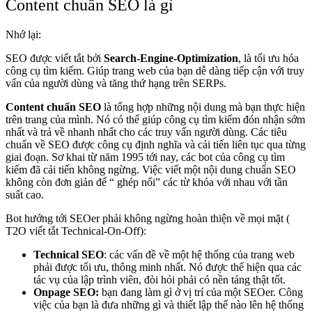
Content chuẩn SEO là gì
Nhớ lại:
SEO được viết tắt bởi
Search-Engine-Optimization
, là tối ưu hóa
công cụ tìm kiếm. Giúp trang web của bạn dễ dàng tiếp cận với truy
vấn của người dùng và tăng thứ hạng trên SERPs.
Content chuẩn SEO
là tổng hợp những nội dung mà bạn thực hiện
trên trang của mình. Nó có thể giúp công cụ tìm kiếm đón nhận sớm
nhất và trả về nhanh nhất cho các truy vấn người dùng. Các tiêu
chuẩn về SEO được công cụ định nghĩa và cải tiến liên tục qua từng
giai đoạn. Sơ khai từ năm 1995 tới nay, các bot của công cụ tìm
kiếm đã cải tiến không ngừng. Việc viết một nội dung chuẩn SEO
không còn đơn giản để “ ghép nối” các từ khóa với nhau với tần
suất cao.
Bot hướng tới SEOer phải không ngừng hoàn thiện về mọi mặt (
T2O viết tắt Technical-On-Off):
Technical SEO
: các vấn đề về một hệ thống của trang web
phải được tối ưu, thông minh nhất. Nó được thể hiện qua các
tác vụ của lập trình viên, đòi hỏi phải có nền tảng thật tốt.
Onpage SEO:
bạn đang làm gì ở vị trí của một SEOer. Công
việc của bạn là đưa những gì và thiết lập thế nào lên hệ thống