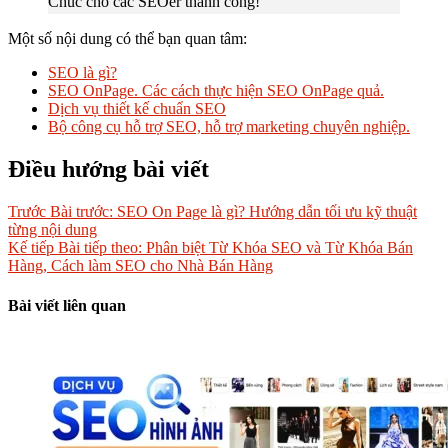
Chúc cho các SEOer thành công!
Một số nội dung có thể bạn quan tâm:
SEO là gì?
SEO OnPage. Các cách thực hiện SEO OnPage quả.
Dịch vụ thiết kế chuẩn SEO
Bộ công cụ hỗ trợ SEO, hỗ trợ marketing chuyên nghiệp.
Điều hướng bài viết
Trước
Bài trước:
SEO On Page là gì? Hướng dẫn tối ưu kỹ thuật
từng nội dung
Kế tiếp
Bài tiếp theo:
Phân biệt Từ Khóa SEO và Từ Khóa Bán
Hàng, Cách làm SEO cho Nhà Bán Hàng
Bài viết liên quan