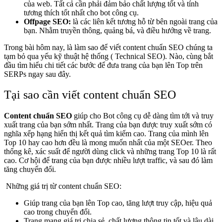
của web. Tất cả cần phải đảm bảo chất lượng tốt và tính
tương thích tốt nhất cho bot công cụ.
Offpage SEO:
là các liên kết tương hỗ từ bên ngoài trang của
bạn. Nhằm truyền thông, quảng bá, và điều hướng về trang.
Trong bài hôm nay, là làm sao để viết content chuẩn SEO chúng ta
tạm bỏ qua yếu kỹ thuật hệ thống ( Technical SEO). Nào, cùng bắt
đầu tìm hiểu chi tiết các bước để đưa trang của bạn lên Top trên
SERPs ngay sau đây.
Tại sao cần viết content chuẩn SEO
Content chuẩn SEO
giúp cho Bot công cụ dễ dàng tìm tới và truy
xuất trang của bạn sớm nhất. Trang của bạn được truy xuất sớm có
nghĩa xếp hạng hiển thị kết quả tìm kiếm cao. Trang của mình lên
Top 10 hay cao hơn đều là mong muốn nhất của một SEOer. Theo
thống kê, xác suất để người dùng click và những trang Top 10 là rất
cao. Cơ hội để trang của bạn được nhiều lượt traffic, và sau đó làm
tăng chuyển đổi.
Những giá trị từ content chuẩn SEO:
Giúp trang của bạn lên Top cao, tăng lượt truy cập, hiệu quả
cao trong chuyển đổi.
Trang mang giá trị chia sẻ, chất lượng thông tin tốt và lâu dài.