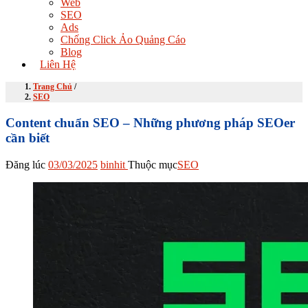
Web
SEO
Ads
Chống Click Ảo Quảng Cáo
Blog
Liên Hệ
Trang Chủ
/
SEO
Content chuẩn SEO – Những phương pháp SEOer
cần biết
Đăng lúc
03/03/2025
binhit
Thuộc mục
SEO