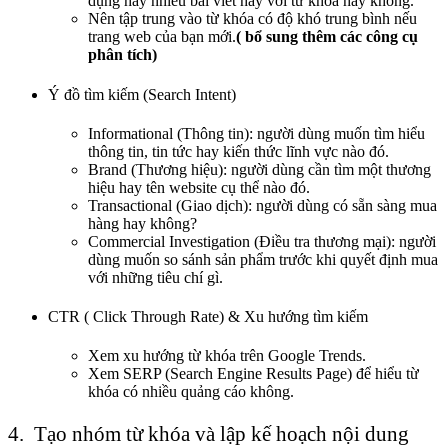
dụng hay nhiều bài viết hay với từ khóa hay không.
Nên tập trung vào từ khóa có độ khó trung bình nếu
trang web của bạn mới.
( bổ sung thêm các công cụ
phân tích)
Ý đồ tìm kiếm (Search Intent)
Informational (Thông tin): người dùng muốn tìm hiểu
thông tin, tin tức hay kiến thức lĩnh vực nào đó.
Brand (Thương hiệu): người dùng cần tìm một thương
hiệu hay tên website cụ thể nào đó.
Transactional (Giao dịch): người dùng có sẵn sàng mua
hàng hay không?
Commercial Investigation (Điều tra thương mại): người
dùng muốn so sánh sản phẩm trước khi quyết định mua
với những tiêu chí gì.
CTR ( Click Through Rate) & Xu hướng tìm kiếm
Xem xu hướng từ khóa trên Google Trends.
Xem SERP (Search Engine Results Page) để hiểu từ
khóa có nhiều quảng cáo không.
4. Tạo nhóm từ khóa và lập kế hoạch nội dung