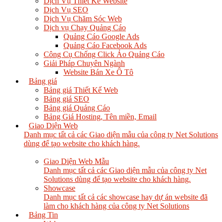
Dịch Vụ Thiết Kế Website
Dịch Vụ SEO
Dịch Vụ Chăm Sóc Web
Dịch vụ Chạy Quảng Cáo
Quảng Cáo Google Ads
Quảng Cáo Facebook Ads
Công Cụ Chống Click Ảo Quảng Cáo
Giải Pháp Chuyên Ngành
Website Bán Xe Ô Tô
Bảng giá
Bảng giá Thiết Kế Web
Bảng giá SEO
Bảng giá Quảng Cáo
Bảng Giá Hosting, Tên miền, Email
Giao Diện Web
Danh mục tất cả các Giao diện mẫu của công ty Net Solutions
dùng để tạo website cho khách hàng.
Giao Diện Web Mẫu
Danh mục tất cả các Giao diện mẫu của công ty Net
Solutions dùng để tạo website cho khách hàng.
Showcase
Danh mục tất cả các showcase hay dự án website đã
làm cho khách hàng của công ty Net Solutions
Bảng Tin