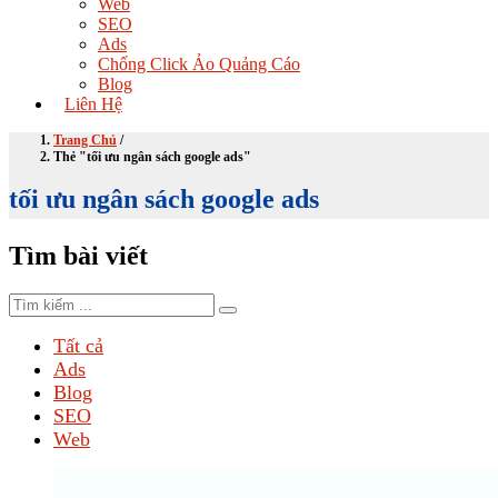
Web
SEO
Ads
Chống Click Ảo Quảng Cáo
Blog
Liên Hệ
Trang Chủ
/
Thẻ "tối ưu ngân sách google ads"
tối ưu ngân sách google ads
Tìm bài viết
Tất cả
Ads
Blog
SEO
Web