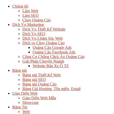
Chúng tôi
Làm Web
Làm SEO
Chạy Quảng Cáo
Dịch Vụ Marketing
Dịch Vụ Thiết Kế Website
Dịch Vụ SEO
Dịch Vụ Chăm Sóc Web
Dịch vụ Chạy Quảng Cáo
Quảng Cáo Google Ads
Quảng Cáo Facebook Ads
Công Cụ Chống Click Ảo Quảng Cáo
Giải Pháp Chuyên Ngành
Website Bán Xe Ô Tô
Bảng giá
Bảng giá Thiết Kế Web
Bảng giá SEO
Bảng giá Quảng Cáo
Bảng Giá Hosting, Tên miền, Email
Giao Diện Web
Giao Diện Web Mẫu
Showcase
Bảng Tin
Web