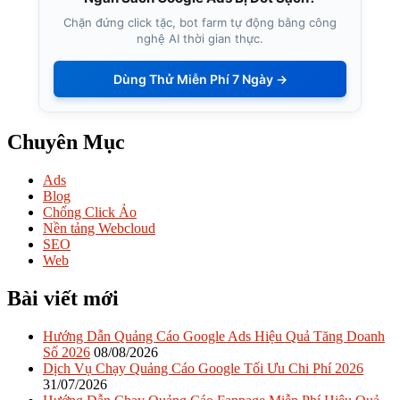
Chặn đứng click tặc, bot farm tự động bằng công
nghệ AI thời gian thực.
Dùng Thử Miễn Phí 7 Ngày →
Chuyên Mục
Ads
Blog
Chống Click Ảo
Nền tảng Webcloud
SEO
Web
Bài viết mới
Hướng Dẫn Quảng Cáo Google Ads Hiệu Quả Tăng Doanh
Số 2026
08/08/2026
Dịch Vụ Chạy Quảng Cáo Google Tối Ưu Chi Phí 2026
31/07/2026