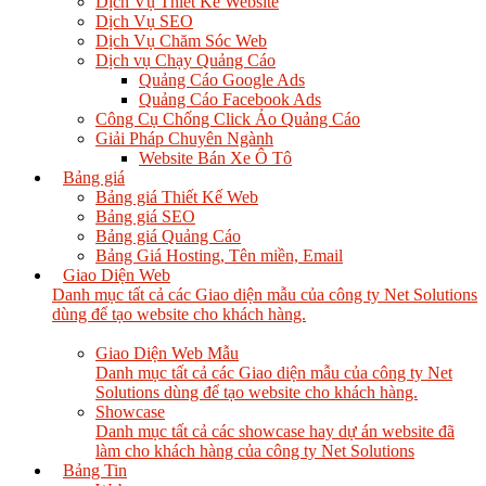
Dịch Vụ Thiết Kế Website
Dịch Vụ SEO
Dịch Vụ Chăm Sóc Web
Dịch vụ Chạy Quảng Cáo
Quảng Cáo Google Ads
Quảng Cáo Facebook Ads
Công Cụ Chống Click Ảo Quảng Cáo
Giải Pháp Chuyên Ngành
Website Bán Xe Ô Tô
Bảng giá
Bảng giá Thiết Kế Web
Bảng giá SEO
Bảng giá Quảng Cáo
Bảng Giá Hosting, Tên miền, Email
Giao Diện Web
Danh mục tất cả các Giao diện mẫu của công ty Net Solutions
dùng để tạo website cho khách hàng.
Giao Diện Web Mẫu
Danh mục tất cả các Giao diện mẫu của công ty Net
Solutions dùng để tạo website cho khách hàng.
Showcase
Danh mục tất cả các showcase hay dự án website đã
làm cho khách hàng của công ty Net Solutions
Bảng Tin