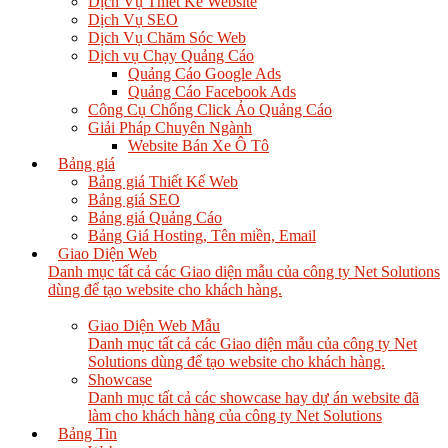
Dịch Vụ Thiết Kế Website
Dịch Vụ SEO
Dịch Vụ Chăm Sóc Web
Dịch vụ Chạy Quảng Cáo
Quảng Cáo Google Ads
Quảng Cáo Facebook Ads
Công Cụ Chống Click Ảo Quảng Cáo
Giải Pháp Chuyên Ngành
Website Bán Xe Ô Tô
Bảng giá
Bảng giá Thiết Kế Web
Bảng giá SEO
Bảng giá Quảng Cáo
Bảng Giá Hosting, Tên miền, Email
Giao Diện Web
Danh mục tất cả các Giao diện mẫu của công ty Net Solutions
dùng để tạo website cho khách hàng.
Giao Diện Web Mẫu
Danh mục tất cả các Giao diện mẫu của công ty Net
Solutions dùng để tạo website cho khách hàng.
Showcase
Danh mục tất cả các showcase hay dự án website đã
làm cho khách hàng của công ty Net Solutions
Bảng Tin