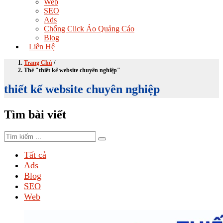
Web
SEO
Ads
Chống Click Ảo Quảng Cáo
Blog
Liên Hệ
Trang Chủ
/
Thẻ "thiết kế website chuyên nghiệp"
thiết kế website chuyên nghiệp
Tìm bài viết
Tất cả
Ads
Blog
SEO
Web