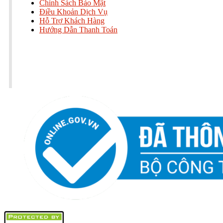
Chính Sách Bảo Mật
Điều Khoản Dịch Vụ
Hỗ Trợ Khách Hàng
Hướng Dẫn Thanh Toán