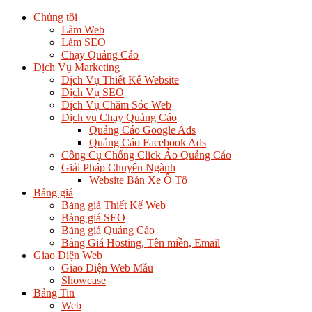
Chúng tôi
Làm Web
Làm SEO
Chạy Quảng Cáo
Dịch Vụ Marketing
Dịch Vụ Thiết Kế Website
Dịch Vụ SEO
Dịch Vụ Chăm Sóc Web
Dịch vụ Chạy Quảng Cáo
Quảng Cáo Google Ads
Quảng Cáo Facebook Ads
Công Cụ Chống Click Ảo Quảng Cáo
Giải Pháp Chuyên Ngành
Website Bán Xe Ô Tô
Bảng giá
Bảng giá Thiết Kế Web
Bảng giá SEO
Bảng giá Quảng Cáo
Bảng Giá Hosting, Tên miền, Email
Giao Diện Web
Giao Diện Web Mẫu
Showcase
Bảng Tin
Web