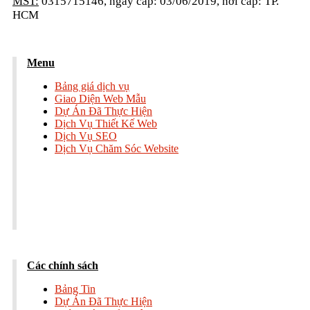
MST:
0315715146, ngày cấp: 03/06/2019, nơi cấp: TP.
HCM
Menu
Bảng giá dịch vụ
Giao Diện Web Mẫu
Dự Án Đã Thực Hiện
Dịch Vụ Thiết Kế Web
Dịch Vụ SEO
Dịch Vụ Chăm Sóc Website
Các chính sách
Bảng Tin
Dự Án Đã Thực Hiện