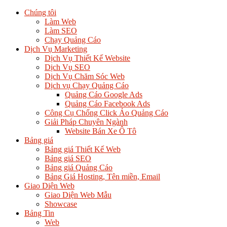
Chúng tôi
Làm Web
Làm SEO
Chạy Quảng Cáo
Dịch Vụ Marketing
Dịch Vụ Thiết Kế Website
Dịch Vụ SEO
Dịch Vụ Chăm Sóc Web
Dịch vụ Chạy Quảng Cáo
Quảng Cáo Google Ads
Quảng Cáo Facebook Ads
Công Cụ Chống Click Ảo Quảng Cáo
Giải Pháp Chuyên Ngành
Website Bán Xe Ô Tô
Bảng giá
Bảng giá Thiết Kế Web
Bảng giá SEO
Bảng giá Quảng Cáo
Bảng Giá Hosting, Tên miền, Email
Giao Diện Web
Giao Diện Web Mẫu
Showcase
Bảng Tin
Web