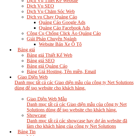
Dịch Vụ Thiết Kế Website
Dịch Vụ SEO
Dịch Vụ Chăm Sóc Web
Dịch vụ Chạy Quảng Cáo
Quảng Cáo Google Ads
Quảng Cáo Facebook Ads
Công Cụ Chống Click Ảo Quảng Cáo
Giải Pháp Chuyên Ngành
Website Bán Xe Ô Tô
Bảng giá
Bảng giá Thiết Kế Web
Bảng giá SEO
Bảng giá Quảng Cáo
Bảng Giá Hosting, Tên miền, Email
Giao Diện Web
Danh mục tất cả các Giao diện mẫu của công ty Net Solutions
dùng để tạo website cho khách hàng.
Giao Diện Web Mẫu
Danh mục tất cả các Giao diện mẫu của công ty Net
Solutions dùng để tạo website cho khách hàng.
Showcase
Danh mục tất cả các showcase hay dự án website đã
làm cho khách hàng của công ty Net Solutions
Bảng Tin