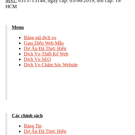
MST:
0315715146, ngày cấp: 03/06/2019, nơi cấp: TP.
HCM
Menu
Bảng giá dịch vụ
Giao Diện Web Mẫu
Dự Án Đã Thực Hiện
Dịch Vụ Thiết Kế Web
Dịch Vụ SEO
Dịch Vụ Chăm Sóc Website
Các chính sách
Bảng Tin
Dự Án Đã Thực Hiện