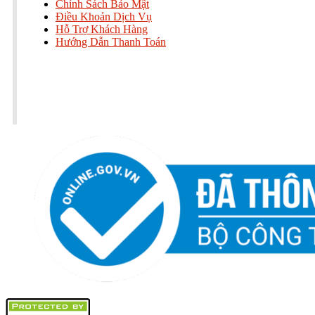
Chính Sách Bảo Mật
Điều Khoản Dịch Vụ
Hỗ Trợ Khách Hàng
Hướng Dẫn Thanh Toán