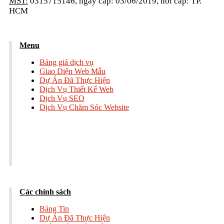
MST:
0315715146, ngày cấp: 03/06/2019, nơi cấp: TP.
HCM
Menu
Bảng giá dịch vụ
Giao Diện Web Mẫu
Dự Án Đã Thực Hiện
Dịch Vụ Thiết Kế Web
Dịch Vụ SEO
Dịch Vụ Chăm Sóc Website
Các chính sách
Bảng Tin
Dự Án Đã Thực Hiện