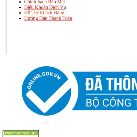
Chính Sách Bảo Mật
Điều Khoản Dịch Vụ
Hỗ Trợ Khách Hàng
Hướng Dẫn Thanh Toán