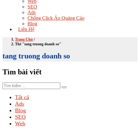
Web
SEO
Ads
Chống Click Ảo Quảng Cáo
Blog
Liên Hệ
Trang Chủ
/
Thẻ "tang truong doanh so"
tang truong doanh so
Tìm bài viết
Tất cả
Ads
Blog
SEO
Web