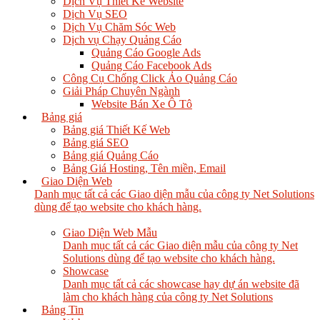
Dịch Vụ Thiết Kế Website
Dịch Vụ SEO
Dịch Vụ Chăm Sóc Web
Dịch vụ Chạy Quảng Cáo
Quảng Cáo Google Ads
Quảng Cáo Facebook Ads
Công Cụ Chống Click Ảo Quảng Cáo
Giải Pháp Chuyên Ngành
Website Bán Xe Ô Tô
Bảng giá
Bảng giá Thiết Kế Web
Bảng giá SEO
Bảng giá Quảng Cáo
Bảng Giá Hosting, Tên miền, Email
Giao Diện Web
Danh mục tất cả các Giao diện mẫu của công ty Net Solutions
dùng để tạo website cho khách hàng.
Giao Diện Web Mẫu
Danh mục tất cả các Giao diện mẫu của công ty Net
Solutions dùng để tạo website cho khách hàng.
Showcase
Danh mục tất cả các showcase hay dự án website đã
làm cho khách hàng của công ty Net Solutions
Bảng Tin