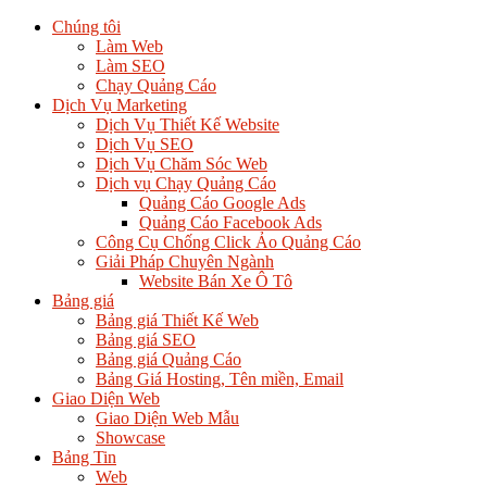
Chúng tôi
Làm Web
Làm SEO
Chạy Quảng Cáo
Dịch Vụ Marketing
Dịch Vụ Thiết Kế Website
Dịch Vụ SEO
Dịch Vụ Chăm Sóc Web
Dịch vụ Chạy Quảng Cáo
Quảng Cáo Google Ads
Quảng Cáo Facebook Ads
Công Cụ Chống Click Ảo Quảng Cáo
Giải Pháp Chuyên Ngành
Website Bán Xe Ô Tô
Bảng giá
Bảng giá Thiết Kế Web
Bảng giá SEO
Bảng giá Quảng Cáo
Bảng Giá Hosting, Tên miền, Email
Giao Diện Web
Giao Diện Web Mẫu
Showcase
Bảng Tin
Web