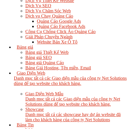
Dịch Vụ Thiết Kế Website
Dịch Vụ SEO
Dịch Vụ Chăm Sóc Web
Dịch vụ Chạy Quảng Cáo
Quảng Cáo Google Ads
Quảng Cáo Facebook Ads
Công Cụ Chống Click Ảo Quảng Cáo
Giải Pháp Chuyên Ngành
Website Bán Xe Ô Tô
Bảng giá
Bảng giá Thiết Kế Web
Bảng giá SEO
Bảng giá Quảng Cáo
Bảng Giá Hosting, Tên miền, Email
Giao Diện Web
Danh mục tất cả các Giao diện mẫu của công ty Net Solutions
dùng để tạo website cho khách hàng.
Giao Diện Web Mẫu
Danh mục tất cả các Giao diện mẫu của công ty Net
Solutions dùng để tạo website cho khách hàng.
Showcase
Danh mục tất cả các showcase hay dự án website đã
làm cho khách hàng của công ty Net Solutions
Bảng Tin