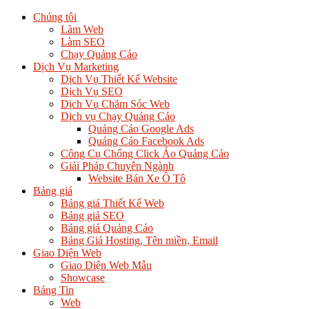
Chúng tôi
Làm Web
Làm SEO
Chạy Quảng Cáo
Dịch Vụ Marketing
Dịch Vụ Thiết Kế Website
Dịch Vụ SEO
Dịch Vụ Chăm Sóc Web
Dịch vụ Chạy Quảng Cáo
Quảng Cáo Google Ads
Quảng Cáo Facebook Ads
Công Cụ Chống Click Ảo Quảng Cáo
Giải Pháp Chuyên Ngành
Website Bán Xe Ô Tô
Bảng giá
Bảng giá Thiết Kế Web
Bảng giá SEO
Bảng giá Quảng Cáo
Bảng Giá Hosting, Tên miền, Email
Giao Diện Web
Giao Diện Web Mẫu
Showcase
Bảng Tin
Web