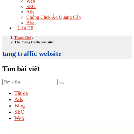
Web
SEO
Ads
Chống Click Ảo Quảng Cáo
Blog
Liên Hệ
Trang Chủ
/
Thẻ "tang traffic website"
tang traffic website
Tìm bài viết
Tất cả
Ads
Blog
SEO
Web