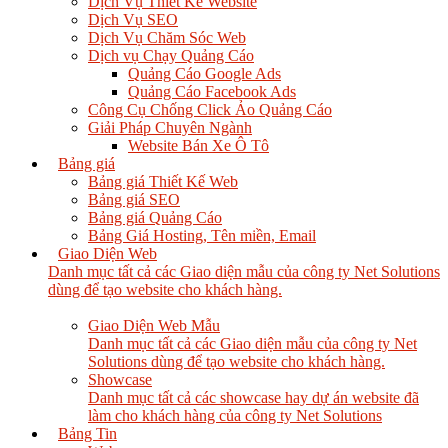
Dịch Vụ Thiết Kế Website
Dịch Vụ SEO
Dịch Vụ Chăm Sóc Web
Dịch vụ Chạy Quảng Cáo
Quảng Cáo Google Ads
Quảng Cáo Facebook Ads
Công Cụ Chống Click Ảo Quảng Cáo
Giải Pháp Chuyên Ngành
Website Bán Xe Ô Tô
Bảng giá
Bảng giá Thiết Kế Web
Bảng giá SEO
Bảng giá Quảng Cáo
Bảng Giá Hosting, Tên miền, Email
Giao Diện Web
Danh mục tất cả các Giao diện mẫu của công ty Net Solutions
dùng để tạo website cho khách hàng.
Giao Diện Web Mẫu
Danh mục tất cả các Giao diện mẫu của công ty Net
Solutions dùng để tạo website cho khách hàng.
Showcase
Danh mục tất cả các showcase hay dự án website đã
làm cho khách hàng của công ty Net Solutions
Bảng Tin