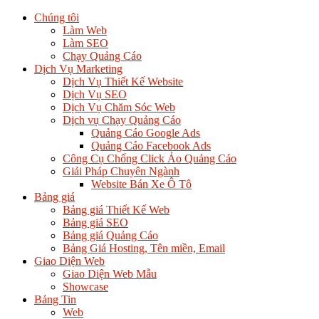
Chúng tôi
Làm Web
Làm SEO
Chạy Quảng Cáo
Dịch Vụ Marketing
Dịch Vụ Thiết Kế Website
Dịch Vụ SEO
Dịch Vụ Chăm Sóc Web
Dịch vụ Chạy Quảng Cáo
Quảng Cáo Google Ads
Quảng Cáo Facebook Ads
Công Cụ Chống Click Ảo Quảng Cáo
Giải Pháp Chuyên Ngành
Website Bán Xe Ô Tô
Bảng giá
Bảng giá Thiết Kế Web
Bảng giá SEO
Bảng giá Quảng Cáo
Bảng Giá Hosting, Tên miền, Email
Giao Diện Web
Giao Diện Web Mẫu
Showcase
Bảng Tin
Web