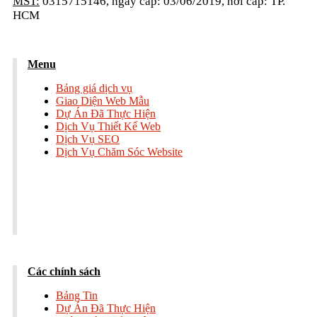
MST:
0315715146, ngày cấp: 03/06/2019, nơi cấp: TP.
HCM
Menu
Bảng giá dịch vụ
Giao Diện Web Mẫu
Dự Án Đã Thực Hiện
Dịch Vụ Thiết Kế Web
Dịch Vụ SEO
Dịch Vụ Chăm Sóc Website
Các chính sách
Bảng Tin
Dự Án Đã Thực Hiện