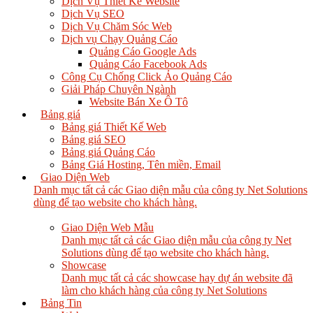
Dịch Vụ Thiết Kế Website
Dịch Vụ SEO
Dịch Vụ Chăm Sóc Web
Dịch vụ Chạy Quảng Cáo
Quảng Cáo Google Ads
Quảng Cáo Facebook Ads
Công Cụ Chống Click Ảo Quảng Cáo
Giải Pháp Chuyên Ngành
Website Bán Xe Ô Tô
Bảng giá
Bảng giá Thiết Kế Web
Bảng giá SEO
Bảng giá Quảng Cáo
Bảng Giá Hosting, Tên miền, Email
Giao Diện Web
Danh mục tất cả các Giao diện mẫu của công ty Net Solutions
dùng để tạo website cho khách hàng.
Giao Diện Web Mẫu
Danh mục tất cả các Giao diện mẫu của công ty Net
Solutions dùng để tạo website cho khách hàng.
Showcase
Danh mục tất cả các showcase hay dự án website đã
làm cho khách hàng của công ty Net Solutions
Bảng Tin