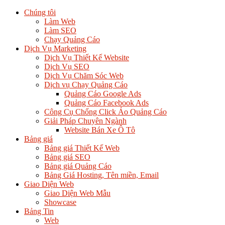
Chúng tôi
Làm Web
Làm SEO
Chạy Quảng Cáo
Dịch Vụ Marketing
Dịch Vụ Thiết Kế Website
Dịch Vụ SEO
Dịch Vụ Chăm Sóc Web
Dịch vụ Chạy Quảng Cáo
Quảng Cáo Google Ads
Quảng Cáo Facebook Ads
Công Cụ Chống Click Ảo Quảng Cáo
Giải Pháp Chuyên Ngành
Website Bán Xe Ô Tô
Bảng giá
Bảng giá Thiết Kế Web
Bảng giá SEO
Bảng giá Quảng Cáo
Bảng Giá Hosting, Tên miền, Email
Giao Diện Web
Giao Diện Web Mẫu
Showcase
Bảng Tin
Web