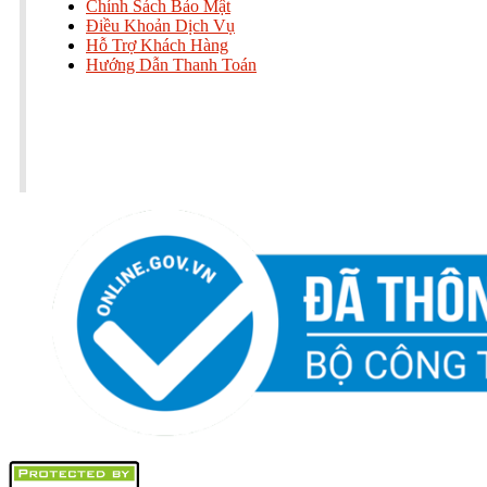
Chính Sách Bảo Mật
Điều Khoản Dịch Vụ
Hỗ Trợ Khách Hàng
Hướng Dẫn Thanh Toán