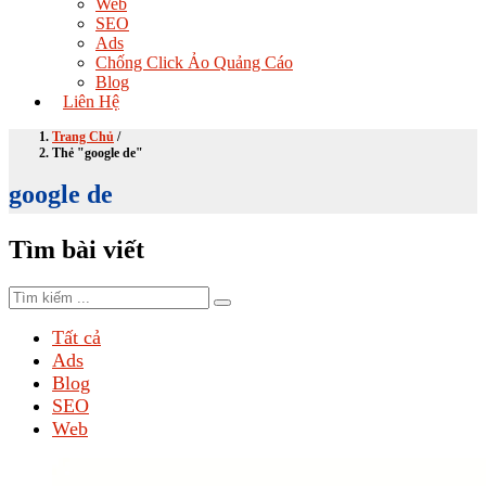
Web
SEO
Ads
Chống Click Ảo Quảng Cáo
Blog
Liên Hệ
Trang Chủ
/
Thẻ "google de"
google de
Tìm bài viết
Tất cả
Ads
Blog
SEO
Web