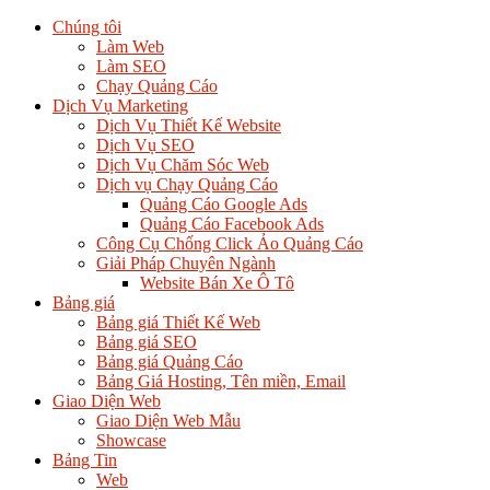
Chúng tôi
Làm Web
Làm SEO
Chạy Quảng Cáo
Dịch Vụ Marketing
Dịch Vụ Thiết Kế Website
Dịch Vụ SEO
Dịch Vụ Chăm Sóc Web
Dịch vụ Chạy Quảng Cáo
Quảng Cáo Google Ads
Quảng Cáo Facebook Ads
Công Cụ Chống Click Ảo Quảng Cáo
Giải Pháp Chuyên Ngành
Website Bán Xe Ô Tô
Bảng giá
Bảng giá Thiết Kế Web
Bảng giá SEO
Bảng giá Quảng Cáo
Bảng Giá Hosting, Tên miền, Email
Giao Diện Web
Giao Diện Web Mẫu
Showcase
Bảng Tin
Web