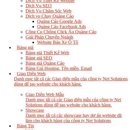
Dịch Vụ Thiết Kế Website
Dịch Vụ SEO
Dịch Vụ Chăm Sóc Web
Dịch vụ Chạy Quảng Cáo
Quảng Cáo Google Ads
Quảng Cáo Facebook Ads
Công Cụ Chống Click Ảo Quảng Cáo
Giải Pháp Chuyên Ngành
Website Bán Xe Ô Tô
Bảng giá
Bảng giá Thiết Kế Web
Bảng giá SEO
Bảng giá Quảng Cáo
Bảng Giá Hosting, Tên miền, Email
Giao Diện Web
Danh mục tất cả các Giao diện mẫu của công ty Net Solutions
dùng để tạo website cho khách hàng.
Giao Diện Web Mẫu
Danh mục tất cả các Giao diện mẫu của công ty Net
Solutions dùng để tạo website cho khách hàng.
Showcase
Danh mục tất cả các showcase hay dự án website đã
làm cho khách hàng của công ty Net Solutions
Bảng Tin