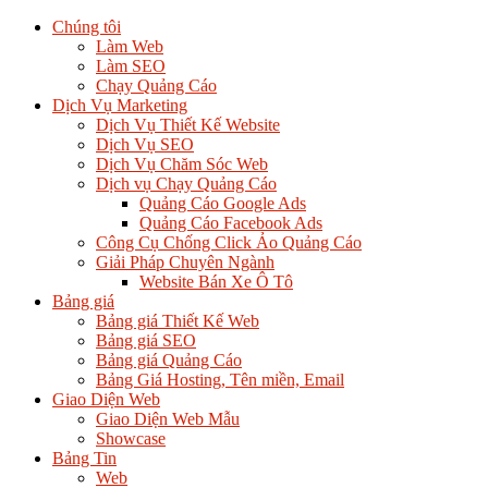
Chúng tôi
Làm Web
Làm SEO
Chạy Quảng Cáo
Dịch Vụ Marketing
Dịch Vụ Thiết Kế Website
Dịch Vụ SEO
Dịch Vụ Chăm Sóc Web
Dịch vụ Chạy Quảng Cáo
Quảng Cáo Google Ads
Quảng Cáo Facebook Ads
Công Cụ Chống Click Ảo Quảng Cáo
Giải Pháp Chuyên Ngành
Website Bán Xe Ô Tô
Bảng giá
Bảng giá Thiết Kế Web
Bảng giá SEO
Bảng giá Quảng Cáo
Bảng Giá Hosting, Tên miền, Email
Giao Diện Web
Giao Diện Web Mẫu
Showcase
Bảng Tin
Web