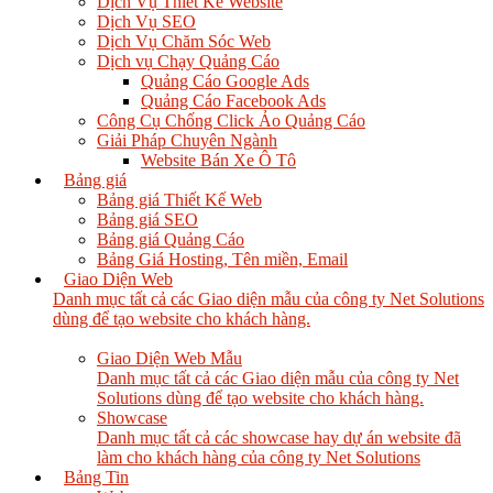
Dịch Vụ Thiết Kế Website
Dịch Vụ SEO
Dịch Vụ Chăm Sóc Web
Dịch vụ Chạy Quảng Cáo
Quảng Cáo Google Ads
Quảng Cáo Facebook Ads
Công Cụ Chống Click Ảo Quảng Cáo
Giải Pháp Chuyên Ngành
Website Bán Xe Ô Tô
Bảng giá
Bảng giá Thiết Kế Web
Bảng giá SEO
Bảng giá Quảng Cáo
Bảng Giá Hosting, Tên miền, Email
Giao Diện Web
Danh mục tất cả các Giao diện mẫu của công ty Net Solutions
dùng để tạo website cho khách hàng.
Giao Diện Web Mẫu
Danh mục tất cả các Giao diện mẫu của công ty Net
Solutions dùng để tạo website cho khách hàng.
Showcase
Danh mục tất cả các showcase hay dự án website đã
làm cho khách hàng của công ty Net Solutions
Bảng Tin