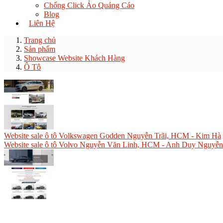
Chống Click Ảo Quảng Cáo
Blog
Liên Hệ
Trang chủ
Sản phẩm
Showcase Website Khách Hàng
Ô Tô
Website sale ô tô Volkswagen Godden Nguyễn Trãi, HCM - Kim Hà
Website sale ô tô Volvo Nguyễn Văn Linh, HCM - Anh Duy Nguyễn