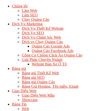
Chúng tôi
Làm Web
Làm SEO
Chạy Quảng Cáo
Dịch Vụ Marketing
Dịch Vụ Thiết Kế Website
Dịch Vụ SEO
Dịch Vụ Chăm Sóc Web
Dịch vụ Chạy Quảng Cáo
Quảng Cáo Google Ads
Quảng Cáo Facebook Ads
Công Cụ Chống Click Ảo Quảng Cáo
Giải Pháp Chuyên Ngành
Website Bán Xe Ô Tô
Bảng giá
Bảng giá Thiết Kế Web
Bảng giá SEO
Bảng giá Quảng Cáo
Bảng Giá Hosting, Tên miền, Email
Giao Diện Web
Giao Diện Web Mẫu
Showcase
Bảng Tin
Web