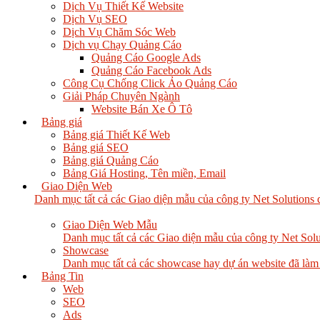
Dịch Vụ Thiết Kế Website
Dịch Vụ SEO
Dịch Vụ Chăm Sóc Web
Dịch vụ Chạy Quảng Cáo
Quảng Cáo Google Ads
Quảng Cáo Facebook Ads
Công Cụ Chống Click Ảo Quảng Cáo
Giải Pháp Chuyên Ngành
Website Bán Xe Ô Tô
Bảng giá
Bảng giá Thiết Kế Web
Bảng giá SEO
Bảng giá Quảng Cáo
Bảng Giá Hosting, Tên miền, Email
Giao Diện Web
Danh mục tất cả các Giao diện mẫu của công ty Net Solutions 
Giao Diện Web Mẫu
Danh mục tất cả các Giao diện mẫu của công ty Net Solu
Showcase
Danh mục tất cả các showcase hay dự án website đã làm
Bảng Tin
Web
SEO
Ads