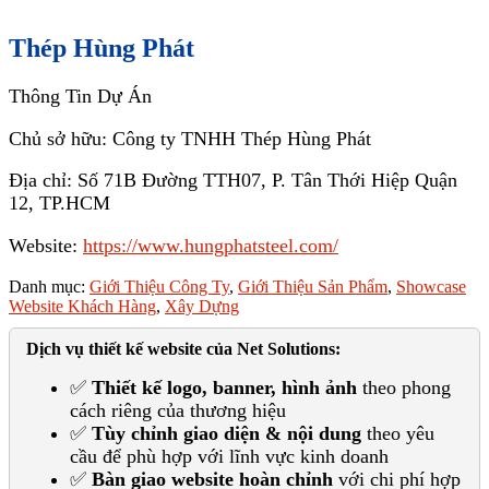
Thép Hùng Phát
Thông Tin Dự Án
Chủ sở hữu: Công ty TNHH Thép Hùng Phát
Địa chỉ: Số 71B Đường TTH07, P. Tân Thới Hiệp Quận
12, TP.HCM
Website:
https://www.hungphatsteel.com/
Danh mục:
Giới Thiệu Công Ty
,
Giới Thiệu Sản Phẩm
,
Showcase
Website Khách Hàng
,
Xây Dựng
Dịch vụ thiết kế website của Net Solutions:
✅
Thiết kế logo, banner, hình ảnh
theo phong
cách riêng của thương hiệu
✅
Tùy chỉnh giao diện & nội dung
theo yêu
cầu để phù hợp với lĩnh vực kinh doanh
✅
Bàn giao website hoàn chỉnh
với chi phí hợp