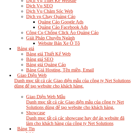
Dịch Vụ Thiết Kế Website
Dịch Vụ SEO
Dịch Vụ Chăm Sóc Web
Dịch vụ Chạy Quảng Cáo
Quảng Cáo Google Ads
Quảng Cáo Facebook Ads
Công Cụ Chống Click Ảo Quảng Cáo
Giải Pháp Chuyên Ngành
Website Bán Xe Ô Tô
Bảng giá
Bảng giá Thiết Kế Web
Bảng giá SEO
Bảng giá Quảng Cáo
Bảng Giá Hosting, Tên miền, Email
Giao Diện Web
Danh mục tất cả các Giao diện mẫu của công ty Net Solutions
dùng để tạo website cho khách hàng.
Giao Diện Web Mẫu
Danh mục tất cả các Giao diện mẫu của công ty Net
Solutions dùng để tạo website cho khách hàng.
Showcase
Danh mục tất cả các showcase hay dự án website đã
làm cho khách hàng của công ty Net Solutions
Bảng Tin