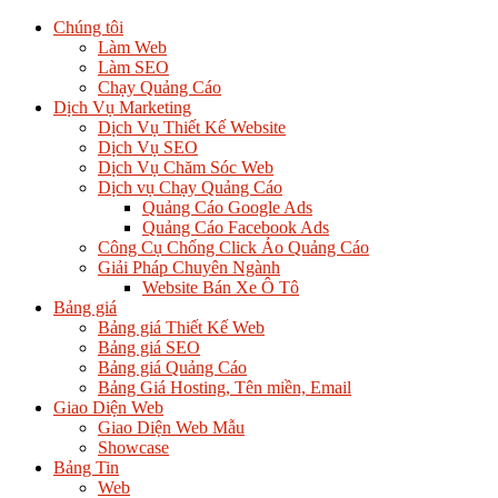
Chúng tôi
Làm Web
Làm SEO
Chạy Quảng Cáo
Dịch Vụ Marketing
Dịch Vụ Thiết Kế Website
Dịch Vụ SEO
Dịch Vụ Chăm Sóc Web
Dịch vụ Chạy Quảng Cáo
Quảng Cáo Google Ads
Quảng Cáo Facebook Ads
Công Cụ Chống Click Ảo Quảng Cáo
Giải Pháp Chuyên Ngành
Website Bán Xe Ô Tô
Bảng giá
Bảng giá Thiết Kế Web
Bảng giá SEO
Bảng giá Quảng Cáo
Bảng Giá Hosting, Tên miền, Email
Giao Diện Web
Giao Diện Web Mẫu
Showcase
Bảng Tin
Web