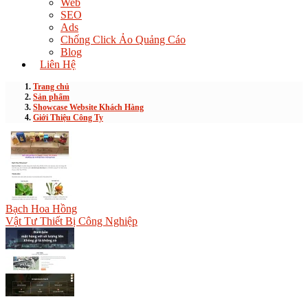
Web
SEO
Ads
Chống Click Ảo Quảng Cáo
Blog
Liên Hệ
Trang chủ
Sản phẩm
Showcase Website Khách Hàng
Giới Thiệu Công Ty
Bạch Hoa Hồng
Vật Tư Thiết Bị Công Nghiệp