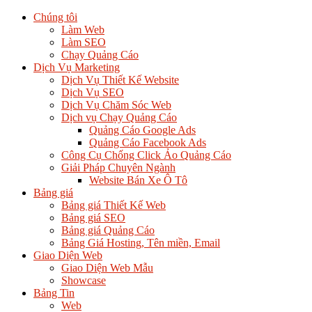
Chúng tôi
Làm Web
Làm SEO
Chạy Quảng Cáo
Dịch Vụ Marketing
Dịch Vụ Thiết Kế Website
Dịch Vụ SEO
Dịch Vụ Chăm Sóc Web
Dịch vụ Chạy Quảng Cáo
Quảng Cáo Google Ads
Quảng Cáo Facebook Ads
Công Cụ Chống Click Ảo Quảng Cáo
Giải Pháp Chuyên Ngành
Website Bán Xe Ô Tô
Bảng giá
Bảng giá Thiết Kế Web
Bảng giá SEO
Bảng giá Quảng Cáo
Bảng Giá Hosting, Tên miền, Email
Giao Diện Web
Giao Diện Web Mẫu
Showcase
Bảng Tin
Web