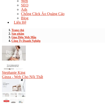
Web
SEO
Ads
Chống Click Ảo Quảng Cáo
Blog
Liên Hệ
Trang chủ
Sản phẩm
Giao Diện Web Mẫu
Công Ty Doanh Nghiệp
Stephanie King
Ginza - Web Cho Nội Thất