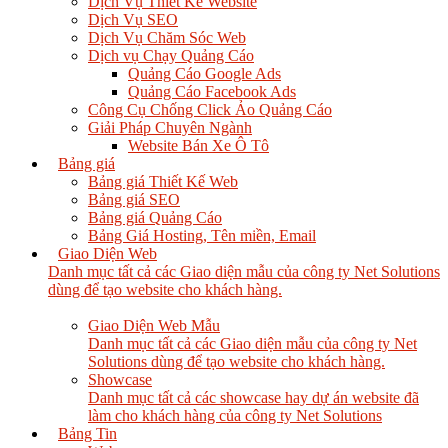
Dịch Vụ Thiết Kế Website
Dịch Vụ SEO
Dịch Vụ Chăm Sóc Web
Dịch vụ Chạy Quảng Cáo
Quảng Cáo Google Ads
Quảng Cáo Facebook Ads
Công Cụ Chống Click Ảo Quảng Cáo
Giải Pháp Chuyên Ngành
Website Bán Xe Ô Tô
Bảng giá
Bảng giá Thiết Kế Web
Bảng giá SEO
Bảng giá Quảng Cáo
Bảng Giá Hosting, Tên miền, Email
Giao Diện Web
Danh mục tất cả các Giao diện mẫu của công ty Net Solutions
dùng để tạo website cho khách hàng.
Giao Diện Web Mẫu
Danh mục tất cả các Giao diện mẫu của công ty Net
Solutions dùng để tạo website cho khách hàng.
Showcase
Danh mục tất cả các showcase hay dự án website đã
làm cho khách hàng của công ty Net Solutions
Bảng Tin